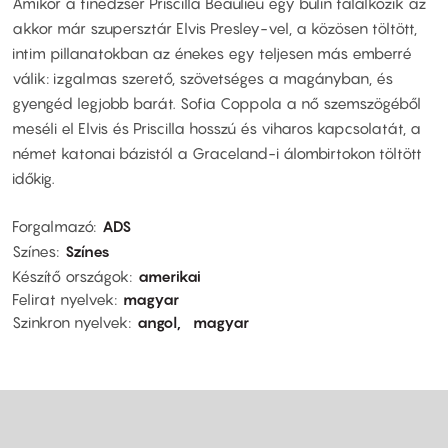
Amikor a tinédzser Priscilla Beaulieu egy bulin találkozik az
akkor már szupersztár Elvis Presley-vel, a közösen töltött,
intim pillanatokban az énekes egy teljesen más emberré
válik: izgalmas szerető, szövetséges a magányban, és
gyengéd legjobb barát. Sofia Coppola a nő szemszögéből
meséli el Elvis és Priscilla hosszú és viharos kapcsolatát, a
német katonai bázistól a Graceland-i álombirtokon töltött
időkig.
Forgalmazó
ADS
Színes
Színes
Készítő országok
amerikai
Felirat nyelvek
magyar
Szinkron nyelvek
angol
magyar