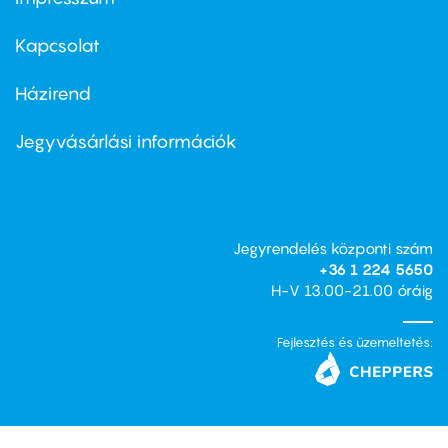
Footer
menu
first
Kapcsolat
Házirend
Footer
menu
second
Jegyvásárlási információk
Jegyrendelés központi szám
+36 1 224 5650
H-V 13.00-21.00 óráig
Fejlesztés és üzemeltetés: