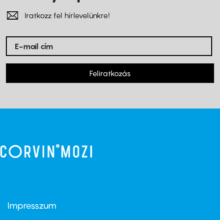
Iratkozz fel hírlevelünkre!
Feliratkozás
Impresszum
Footer
menu