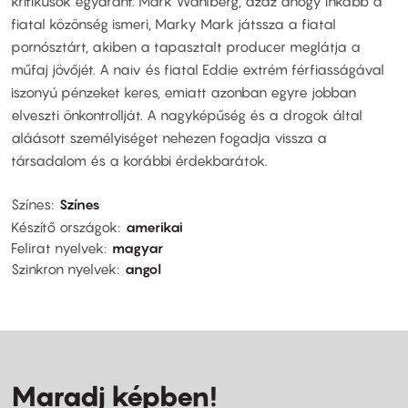
kritikusok egyaránt. Mark Wahlberg, azaz ahogy inkább a
fiatal közönség ismeri, Marky Mark játssza a fiatal
pornósztárt, akiben a tapasztalt producer meglátja a
műfaj jövőjét. A naiv és fiatal Eddie extrém férfiasságával
iszonyú pénzeket keres, emiatt azonban egyre jobban
elveszti önkontrollját. A nagyképűség és a drogok által
aláásott személyiséget nehezen fogadja vissza a
társadalom és a korábbi érdekbarátok.
Színes
Színes
Készítő országok
amerikai
Felirat nyelvek
magyar
Szinkron nyelvek
angol
Maradj képben!