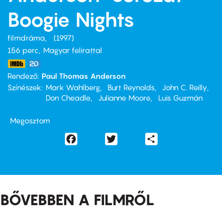
Boogie Nights
filmdráma
1997
156 perc,
Magyar felirattal
Rendező
Paul Thomas Anderson
Színészek
Mark Wahlberg
Burt Reynolds
John C. Reilly
Don Cheadle
Julianne Moore
Luis Guzmán
Megosztom
Facebook
Twitter
Share
BŐVEBBEN A FILMRŐL