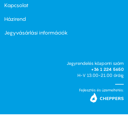
first
Kapcsolat
Házirend
Footer
menu
second
Jegyvásárlási információk
Jegyrendelés központi szám
+36 1 224 5650
H-V 13.00-21.00 óráig
Fejlesztés és üzemeltetés: