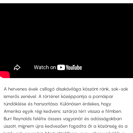
A hetvenes évek csillogó diszkóvilága köszönt ránk, sok-sok
ismerős zenével. A történet középpontja a pornóipar
tündöklése és hanyatlása. Különösen érdekes, hogy
Amerika egyik régi kedvenc sztárja tért vissza e filmben.
Burt Reynolds felélte összes vagyonát és adósságokban
úszott, mígnem újra kedvezően fogadta őt a közönség és a