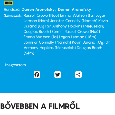
Rendező
Darren Aronofsky
Darren Aronofsky
Színészek
Russell Crowe (Noé) Emma Watson (Ila) Logan
Lerman (Hám) Jennifer Connelly (Námeh) Kevin
Durand (Og) Sir Anthony Hopkins (Metúselah)
Douglas Booth (Sém)
Russell Crowe (Noé)
Emma Watson (Ila) Logan Lerman (Hám)
Jennifer Connelly (Námeh) Kevin Durand (Og) Sir
Anthony Hopkins (Metúselah) Douglas Booth
(Sém)
Megosztom
Facebook
Twitter
Share
BŐVEBBEN A FILMRŐL