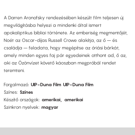
A Darren Aronofsky rendezésében készült film teljesen új
megvilágításba helyezi a mindenki által ismert
apokaliptikus bibliai története. Az emberiség megmentőjét,
Noét az Oscar-díjas Russell Crowe alakítja, az ő – és
családja – feladata, hogy megépítse az óriási bárkát,
amely minden egyes faj pár egyedeinek otthont ad, ő az,
aki az Özönvízet követő káoszban megpróbál rendet
teremteni.
Forgalmazó
UIP-Duna Film
UIP-Duna Film
Színes
Színes
Készítő országok
amerikai
amerikai
Szinkron nyelvek
magyar