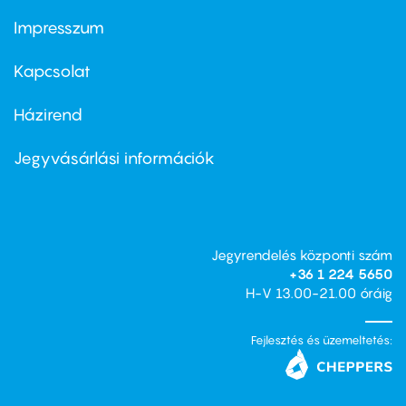
Impresszum
Footer
menu
first
Kapcsolat
Házirend
Footer
menu
second
Jegyvásárlási információk
Jegyrendelés központi szám
+36 1 224 5650
H-V 13.00-21.00 óráig
Fejlesztés és üzemeltetés: