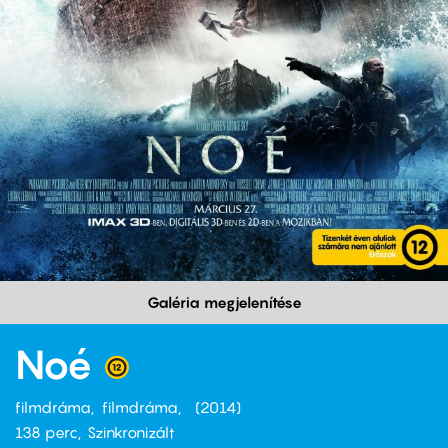
Galéria megjelenítése
Noé
filmdráma
filmdráma
2014
138 perc,
Szinkronizált