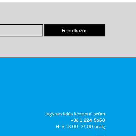
Feliratkozás
Jegyrendelés központi szám
+36 1 224 5650
H-V 13.00-21.00 óráig