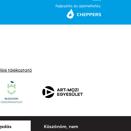
Fejlesztés és üzemeltetés:
ési tájékoztató
ogadás
Köszönöm, nem