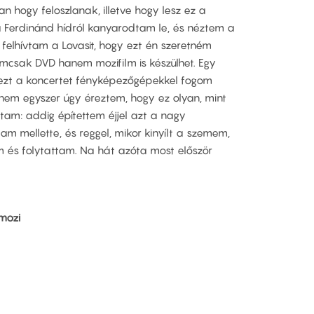
n hogy feloszlanak, illetve hogy lesz ez a
 Ferdinánd hídról kanyarodtam le, és néztem a
 felhívtam a Lovasit, hogy ezt én szeretném
emcsak DVD hanem mozifilm is készülhet. Egy
y ezt a koncertet fényképezőgépekkel fogom
en nem egyszer úgy éreztem, hogy ez olyan, mint
am: addig építettem éjjel azt a nagy
am mellette, és reggel, mikor kinyílt a szemem,
m és folytattam. Na hát azóta most először
 mozi