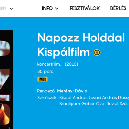
INFO
FESZTIVÁLOK
BÉRLÉS
IT!
Infó,
asztó
esemény,
terembérlés
Napozz Holddal 
menü
Kispálfilm
koncertfilm
2010
85 perc,
Rendező
Merényi Dávid
Színészek
Kispál András Lovasi András Dióss
Brautigam Gábor Ózdi Rezső Szűcs