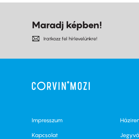
Maradj képben!
Iratkozz fel hírlevelünkre!
Impresszum
Házire
Footer
Foo
menu
me
Kapcsolat
Jegyvá