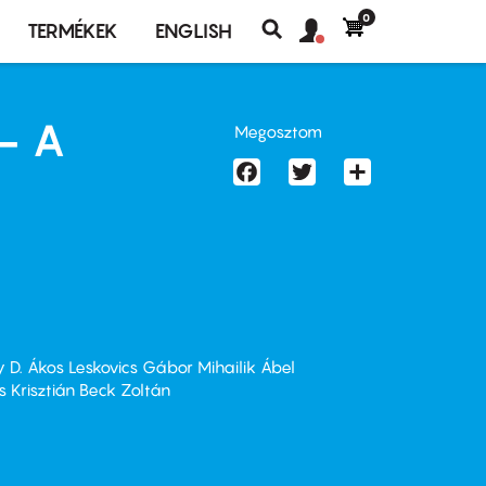
0
Felhasználó
Felhasználói
TERMÉKEK
ENGLISH
fiók
Keresés
fiók
menü
menüje
- A
Megosztom
Facebook
Twitter
Share
y D. Ákos Leskovics Gábor Mihailik Ábel
 Krisztián Beck Zoltán