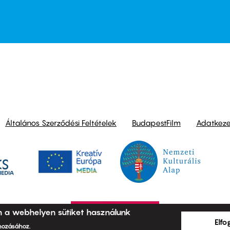
ond
Általános Szerződési Feltételek
BudapestFilm
Adatkezel
n a webhelyen sütiket használunk
Elf
ehozásához.