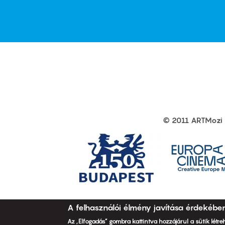
first
sec
© 2011 ARTMozi
Footer
other
links
A felhasználói élmény javítása érdekébe
Az „Elfogadás” gombra kattintva hozzájárul a sütik létr