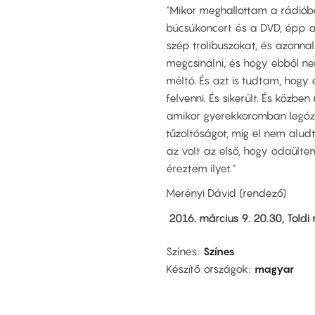
"Mikor meghallottam a rádióba
búcsúkoncert és a DVD, épp a
szép trolibuszokat, és azonnal
megcsinálni, és hogy ebből n
méltó. És azt is tudtam, hog
felvenni. És sikerült. És közb
amikor gyerekkoromban legózt
tűzoltóságot, míg el nem aludt
az volt az első, hogy odaülte
éreztem ilyet."
Merényi Dávid (rendező)
2016. március 9. 20.30, Toldi
Színes
Színes
Készítő országok
magyar