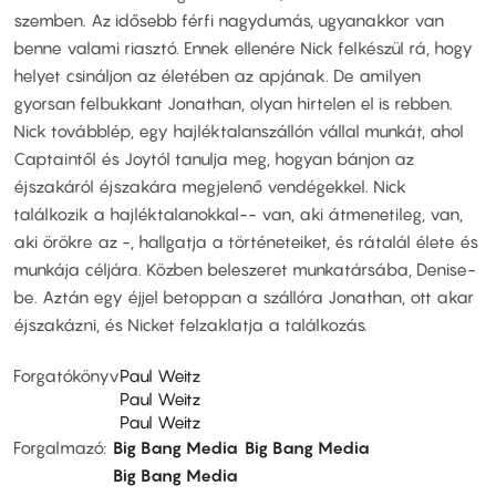
szemben. Az idősebb férfi nagydumás, ugyanakkor van
benne valami riasztó. Ennek ellenére Nick felkészül rá, hogy
helyet csináljon az életében az apjának. De amilyen
gyorsan felbukkant Jonathan, olyan hirtelen el is rebben.
Nick továbblép, egy hajléktalanszállón vállal munkát, ahol
Captaintől és Joytól tanulja meg, hogyan bánjon az
éjszakáról éjszakára megjelenő vendégekkel. Nick
találkozik a hajléktalanokkal-- van, aki átmenetileg, van,
aki örökre az -, hallgatja a történeteiket, és rátalál élete és
munkája céljára. Közben beleszeret munkatársába, Denise-
be. Aztán egy éjjel betoppan a szállóra Jonathan, ott akar
éjszakázni, és Nicket felzaklatja a találkozás.
Forgatókönyv
Paul Weitz
Paul Weitz
Paul Weitz
Forgalmazó
Big Bang Media
Big Bang Media
Big Bang Media