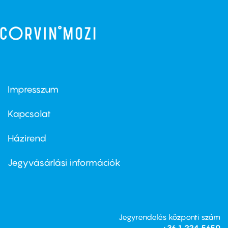
Impresszum
Footer
menu
first
Kapcsolat
Házirend
Footer
menu
second
Jegyvásárlási információk
Jegyrendelés központi szám
+36 1 224 5650