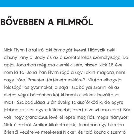
BŐVEBBEN A FILMRŐL
Nick Flynn fiatal író, aki önmagát keresi. Hiányzik neki
elhunyt anyja, Jody és az ő szeretetteljes személyisége. De
apja, Jonathan még csak emlék sem, hiszen Nick 18 éve
nem látta. Jonathan Flynn régóta úgy tekint magára, mint
nagy íróra, ?mesteri történetmesélőre?. Miután elhagyja
feleségét és gyermekét, a saját szabályai szerint éli az
életét, végül börtönben köt ki hamis csekkek beváltása
miatt. Szabadulása után évekig taxisofőrködik, de egyre
jobban iszik és egyre különcebb, ezért elveszti munkáját. Bár
volt, hogy grandiózus levéllel lepte meg fiát, mégis hiányzott
Nick életéből. Amikor kilakoltatják, Jonathan egy hirtelen
ötlettől vezérelve megkeresi Nicket, és találkoznak szemtől