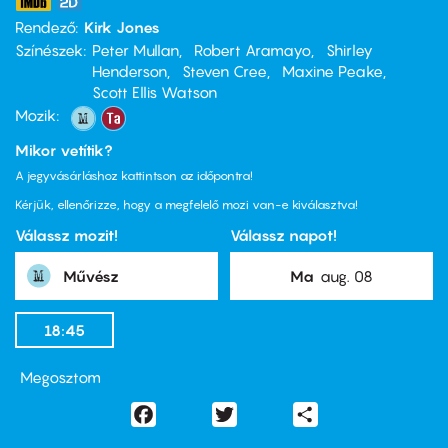
Rendező
Kirk Jones
Színészek
Peter Mullan
Robert Aramayo
Shirley
Henderson
Steven Cree
Maxine Peake
Scott Ellis Watson
Mozik:
Mikor vetítik?
A jegyvásárláshoz kattintson az időpontra!
Kérjük, ellenőrizze, hogy a megfelelő mozi van-e kiválasztva!
Válassz mozit!
Válassz napot!
Művész
Ma
aug. 08
18:45
Megosztom
Facebook
Twitter
Share