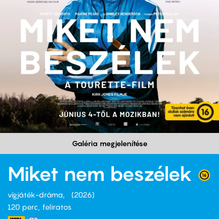
Galéria megjelenítése
Miket nem beszélek
vígjáték-dráma
2026
120 perc,
feliratos