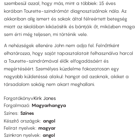
szembesül azzal, hogy más, mint a többiek: 15 éves
korában Tourette-szindrómát diagnosztizálnak nála. Az
akkoriban alig ismert és sokak által félreértett betegség
miatt az iskolában kiközösítik és bántják őt, miközben maga
sem érti még teljesen, mi történik vele.
A nehézségek ellenére John nem adja fel. Felnőttként
elhatározza, hogy saját tapasztalatait felhasználva harcol
a Tourette-szindrómával élők elfogadásáért és
megértéséért. Személyes küzdelme fokozatosan egy
nagyobb küldetéssé alakul: hangot ad azoknak, akiket a
társadalom sokáig nem akart meghallani.
Forgatókönyv
Kirk Jones
Forgalmazó
Magyarhangya
Színes
Színes
Készítő országok
angol
Felirat nyelvek
magyar
Szinkron nyelvek
angol