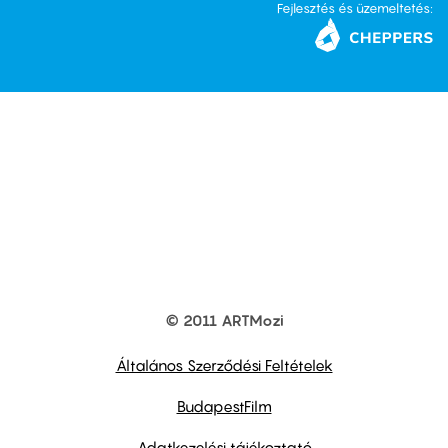
Fejlesztés és üzemeltetés:
© 2011 ARTMozi
Footer
other
links
Általános Szerződési Feltételek
BudapestFilm
Adatkezelési tájékoztató