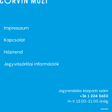
Impresszum
Footer
menu
first
Kapcsolat
Házirend
Footer
menu
second
Jegyvásárlási információk
Jegyrendelés központi szám
+36 1 224 5650
H-V 13.00-21.00 óráig