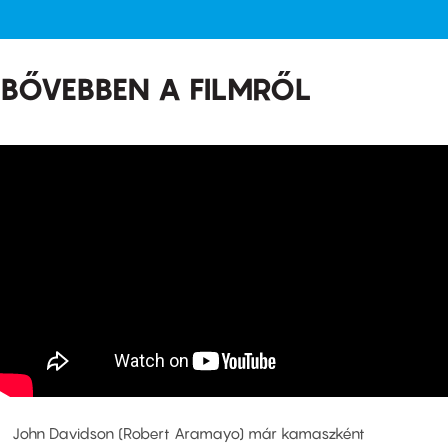
BŐVEBBEN A FILMRŐL
John Davidson (Robert Aramayo) már kamaszként