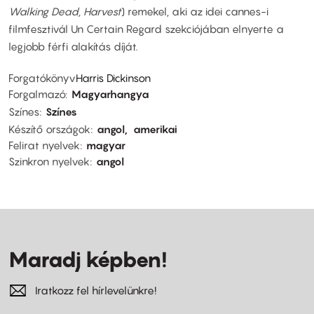
Walking Dead, Harvest
) remekel, aki az idei cannes-i
filmfesztivál Un Certain Regard szekciójában elnyerte a
legjobb férfi alakítás díját.
Forgatókönyv
Harris Dickinson
Forgalmazó
Magyarhangya
Színes
Színes
Készítő országok
angol
amerikai
Felirat nyelvek
magyar
Szinkron nyelvek
angol
Maradj képben!
Iratkozz fel hírlevelünkre!