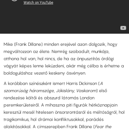
Mike (Frank Dillane) minden erejével azon dolgozik, hogy
megváltozzon az élete. Nemrég szabadult, munkája,
otthona hol van, hol nincs, de ha az önpusztítás ördögi
vágyát képes lenne leküzdeni, akár még célba is érhetne a
boldoguláshoz vezető keskeny ösvényen.
A korábban színészként ismert Harris Dickinson (
A
szomorúság háromszöge, Jókislány, Vaskarom
) első
rendezése költői és abszurd látomás London
peremkerületeiről. A mihaszna piti figurák hétköznapjain
keresztül mesél hitelesen önsorsrontásról és méltóságról, hol
tragikomikus, hol drámai konfliktusokkal, parádés
alakításokkal. A címszerepben Frank Dillane (
Fear the