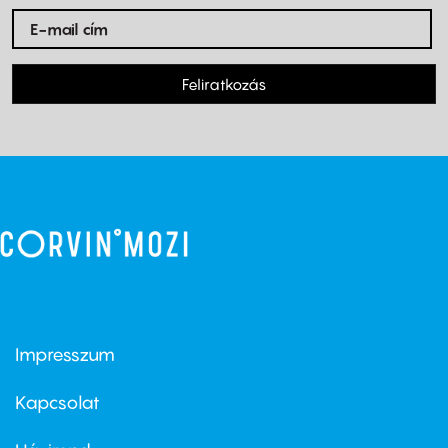
Feliratkozás
Impresszum
Footer
menu
first
Kapcsolat