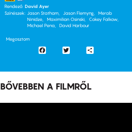
Rendező
David Ayer
Színészek
Jason Statham
Jason Flemyng
Merab
Ninidze
Maximilian Osinski
Cokey Falkow
Michael Pena
David Harbour
Megosztom
Facebook
Twitter
Share
BŐVEBBEN A FILMRŐL