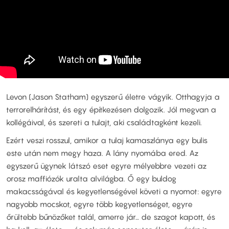
Levon (Jason Statham) egyszerű életre vágyik. Otthagyja a
terrorelhárítást, és egy építkezésen dolgozik. Jól megvan a
kollégáival, és szereti a tulajt, aki családtagként kezeli.
Ezért veszi rosszul, amikor a tulaj kamaszlánya egy bulis
este után nem megy haza. A lány nyomába ered. Az
egyszerű ügynek látszó eset egyre mélyebbre vezeti az
orosz maffiózók uralta alvilágba. Ő egy buldog
makacsságával és kegyetlenségével követi a nyomot: egyre
nagyobb mocskot, egyre több kegyetlenséget, egyre
őrültebb bűnözőket talál, amerre jár… de szagot kapott, és