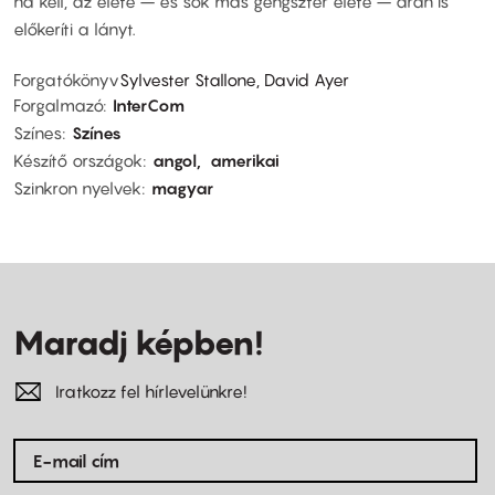
ha kell, az élete – és sok más gengszter élete – árán is
előkeríti a lányt.
Forgatókönyv
Sylvester Stallone, David Ayer
Forgalmazó
InterCom
Színes
Színes
Készítő országok
angol
amerikai
Szinkron nyelvek
magyar
Maradj képben!
Iratkozz fel hírlevelünkre!