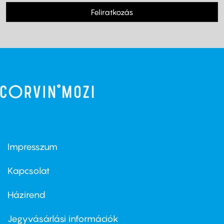
Feliratkozás
Impresszum
Footer
menu
first
Kapcsolat
Házirend
Footer
menu
second
Jegyvásárlási információk