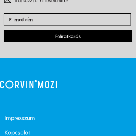
Iratkozz fel hírlevelünkre!
Feliratkozás
Impresszum
Footer
menu
first
Kapcsolat