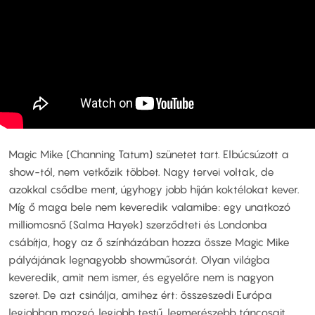
Magic Mike (Channing Tatum) szünetet tart. Elbúcsúzott a
show-tól, nem vetkőzik többet. Nagy tervei voltak, de
azokkal csődbe ment, úgyhogy jobb híján koktélokat kever.
Míg ő maga bele nem keveredik valamibe: egy unatkozó
milliomosnő (Salma Hayek) szerződteti és Londonba
csábítja, hogy az ő színházában hozza össze Magic Mike
pályájának legnagyobb showműsorát. Olyan világba
keveredik, amit nem ismer, és egyelőre nem is nagyon
szeret. De azt csinálja, amihez ért: összeszedi Európa
legjobban mozgó, legjobb testű, legmerészebb táncosait,