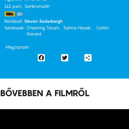
112 perc,
Szinkronizált
Rendező
Steven Soderbergh
Színészek
Channing Tatum
Salma Hayek
Caitlin
Gerard
Megosztom
Facebook
Twitter
Share
BŐVEBBEN A FILMRŐL