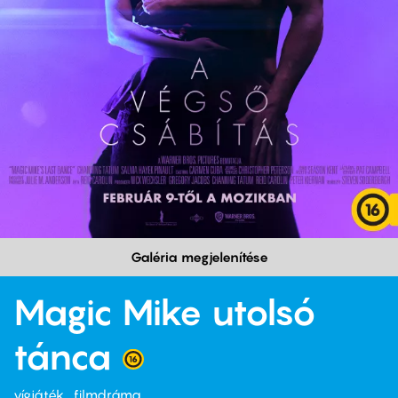
Galéria megjelenítése
Magic Mike utolsó
tánca
vígjáték
filmdráma