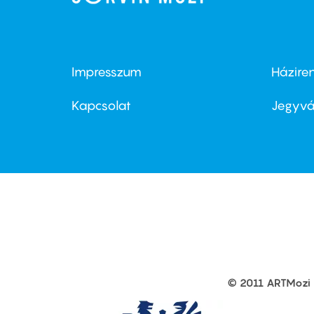
Impresszum
Házire
Footer
Foo
menu
me
Kapcsolat
Jegyvá
first
sec
© 2011 ARTMozi
Footer