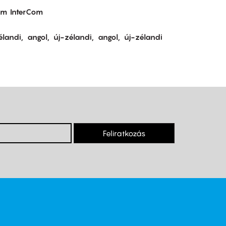
om
InterCom
élandi
angol
új-zélandi
angol
új-zélandi
Feliratkozás