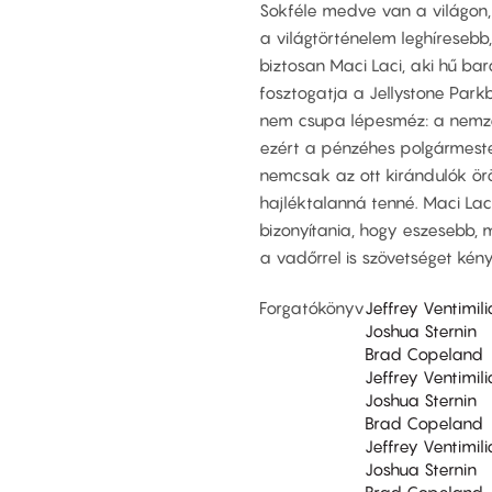
Sokféle medve van a világon, k
a világtörténelem leghíreseb
biztosan Maci Laci, aki hű ba
fosztogatja a Jellystone Parkb
nem csupa lépesméz: a nemze
ezért a pénzéhes polgármester
nemcsak az ott kirándulók ör
hajléktalanná tenné. Maci Lac
bizonyítania, hogy eszesebb, 
a vadőrrel is szövetséget kén
Forgatókönyv
Jeffrey Ventimili
Joshua Sternin
Brad Copeland
Jeffrey Ventimili
Joshua Sternin
Brad Copeland
Jeffrey Ventimili
Joshua Sternin
Brad Copeland