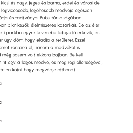
icsi és nagy, jeges és barna, erdei és városi de
b, legviccesebb, legéhesebb medvéje egészen
rátja és tanítványa, Bubu társaságában
an piknikezők élelmiszeres kosárkáit. De az élet
ti parkba egyre kevesebb látogató érkezik, és
 úgy dönt, hogy eladja a területet. Ezzel
ömét rontaná el, hanem a medvéket is
i még sosem volt ekkora bajban. Be kell
mint egy átlagos medve, és még régi ellenségével,
ytelen kötni, hogy megvédje otthonát.
a
a
a