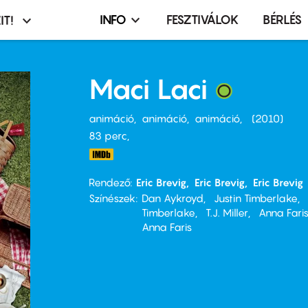
INFO
FESZTIVÁLOK
BÉRLÉS
IT!
Infó,
asztó
esemény,
terembérlés
Maci Laci
menü
animáció
animáció
animáció
2010
83 perc,
Rendező
Eric Brevig
Eric Brevig
Eric Brevig
Színészek
Dan Aykroyd
Justin Timberlake
Timberlake
T.J. Miller
Anna Fari
Anna Faris