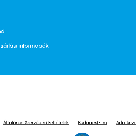
nd
ter
nu
sárlási információk
ond
Általános Szerződési Feltételek
BudapestFilm
Adatkezel