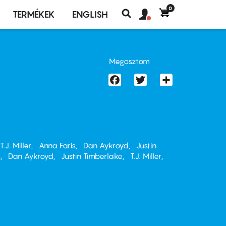
0
Felhasználó
Felhasználói
TERMÉKEK
ENGLISH
fiók
Keresés
fiók
menü
menüje
Megosztom
Facebook
Twitter
Share
T.J. Miller
Anna Faris
Dan Aykroyd
Justin
s
Dan Aykroyd
Justin Timberlake
T.J. Miller