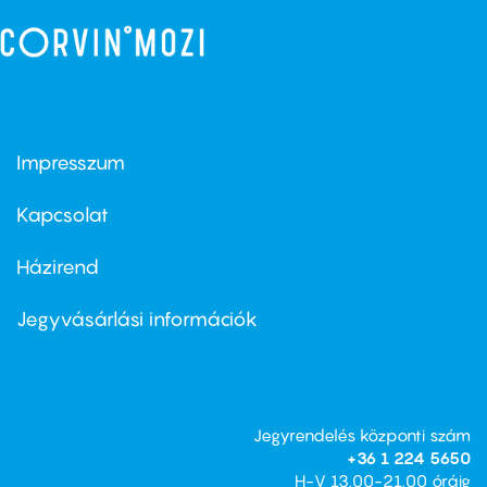
Impresszum
Footer
menu
first
Kapcsolat
Házirend
Footer
menu
second
Jegyvásárlási információk
Jegyrendelés központi szám
+36 1 224 5650
H-V 13.00-21.00 óráig