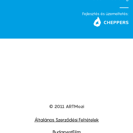
Fejlesztés és üzemeltetés:
© 2011 ARTMozi
Footer
other
links
Általános Szerződési Feltételek
BudapestFilm