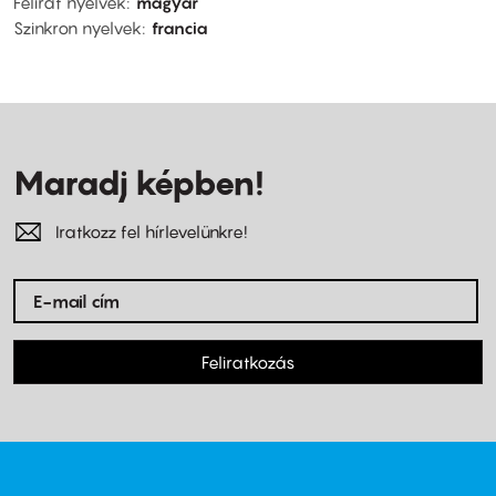
Felirat nyelvek
magyar
Szinkron nyelvek
francia
Maradj képben!
Iratkozz fel hírlevelünkre!
Feliratkozás