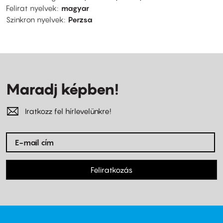
Felirat nyelvek
magyar
Szinkron nyelvek
Perzsa
Maradj képben!
Iratkozz fel hírlevelünkre!
Feliratkozás