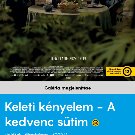
Galéria megjelenítése
Keleti kényelem - A
kedvenc sütim
vígjáték
filmdráma
2024