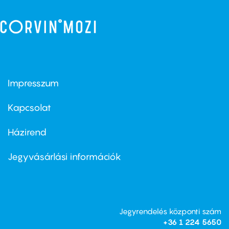
Impresszum
Footer
menu
first
Kapcsolat
Házirend
Footer
menu
second
Jegyvásárlási információk
Jegyrendelés központi szám
+36 1 224 5650