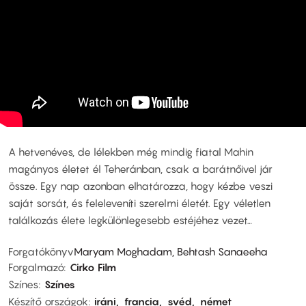
A hetvenéves, de lélekben még mindig fiatal Mahin
magányos életet él Teheránban, csak a barátnőivel jár
össze. Egy nap azonban elhatározza, hogy kézbe veszi
saját sorsát, és feleleveníti szerelmi életét. Egy véletlen
találkozás élete legkülönlegesebb estéjéhez vezet…
Forgatókönyv
Maryam Moghadam, Behtash Sanaeeha
Forgalmazó
Cirko Film
Színes
Színes
Készítő országok
iráni
francia
svéd
német