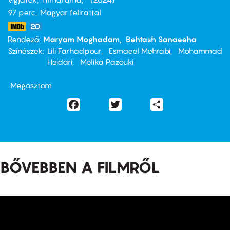
97 perc,
Magyar felirattal
Rendező
Maryam Moghadam
Behtash Sanaeeha
Színészek
Lili Farhadpour
Esmaeel Mehrabi
Mohammad
Heidari
Melika Pazouki
Megosztom
Facebook
Twitter
Share
BŐVEBBEN A FILMRŐL