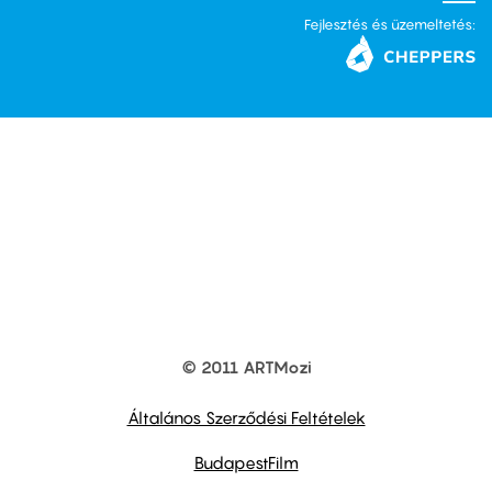
Fejlesztés és üzemeltetés:
© 2011 ARTMozi
Footer
other
links
Általános Szerződési Feltételek
BudapestFilm