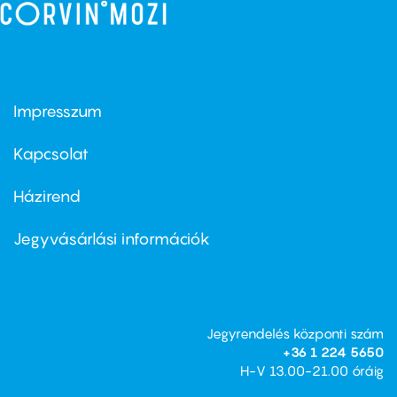
Impresszum
Footer
menu
first
Kapcsolat
Házirend
Footer
menu
second
Jegyvásárlási információk
Jegyrendelés központi szám
+36 1 224 5650
H-V 13.00-21.00 óráig