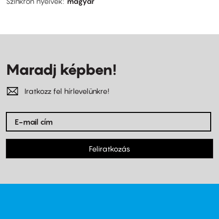
Szinkron nyelvek
magyar
Maradj képben!
Iratkozz fel hírlevelünkre!
Feliratkozás