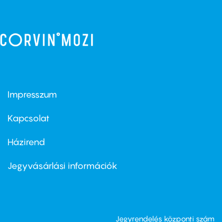
Impresszum
Footer
menu
first
Kapcsolat
Házirend
Footer
menu
second
Jegyvásárlási információk
Jegyrendelés központi szám