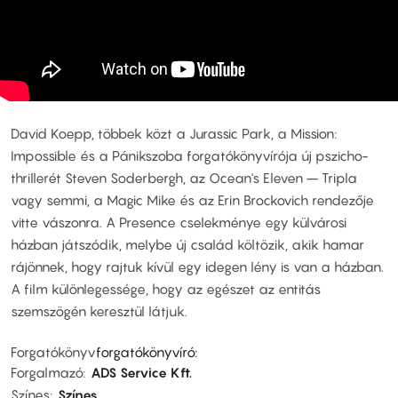
David Koepp, többek közt a Jurassic Park, a Mission:
Impossible és a Pánikszoba forgatókönyvírója új pszicho-
thrillerét Steven Soderbergh, az Ocean's Eleven – Tripla
vagy semmi, a Magic Mike és az Erin Brockovich rendezője
vitte vászonra. A Presence cselekménye egy külvárosi
házban játszódik, melybe új család költözik, akik hamar
rájönnek, hogy rajtuk kívül egy idegen lény is van a házban.
A film különlegessége, hogy az egészet az entitás
szemszögén keresztül látjuk.
Forgatókönyv
forgatókönyvíró:
Forgalmazó
ADS Service Kft.
Színes
Színes