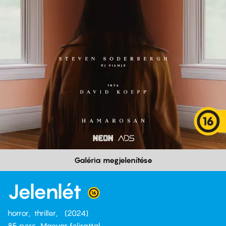
Galéria megjelenítése
Jelenlét
horror
thriller
2024
85 perc,
Magyar felirattal