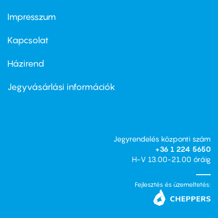
Impresszum
Footer
menu
first
Kapcsolat
Házirend
Footer
menu
second
Jegyvásárlási információk
Jegyrendelés központi szám
+36 1 224 5650
H-V 13.00-21.00 óráig
Fejlesztés és üzemeltetés: