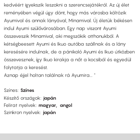
kedvéért igyekszik leszokni a szerencsejátékról. Az új élet
reményében végül úgy dönt, hogy más városba költözik
Ayumival és annak lányával, Minamival. Új életük békésen
indul Ayumi szülővárosában. Egy nap viszont Ayumi
összeveszik Minamival, aki megszökik otthonukból. A
kétségbeesett Ayumi és Ikuo autóba szállnak és a lány
keresésére indulnak, de a pánikoló Ayumi és Ikuo útközben
összevesznek, így Ikuo kirakja a nőt a kocsiból és egyedül
folytatja a keresést.
Aznap éjjel holtan találnak rá Ayumira... "
Színes
Színes
Készítő országok
japán
Felirat nyelvek
magyar
angol
Szinkron nyelvek
japán