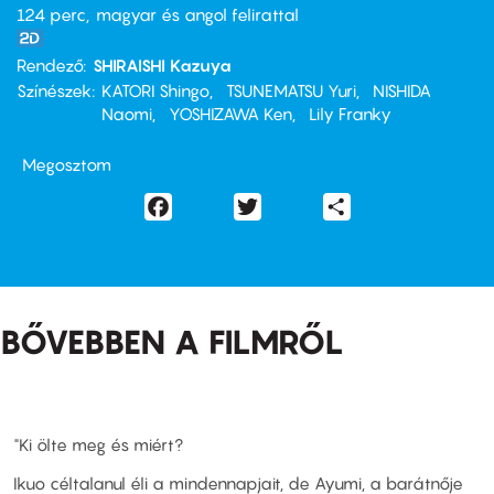
124 perc,
magyar és angol felirattal
Rendező
SHIRAISHI Kazuya
Színészek
KATORI Shingo
TSUNEMATSU Yuri
NISHIDA
Naomi
YOSHIZAWA Ken
Lily Franky
Megosztom
Facebook
Twitter
Share
BŐVEBBEN A FILMRŐL
"Ki ölte meg és miért?
Ikuo céltalanul éli a mindennapjait, de Ayumi, a barátnője