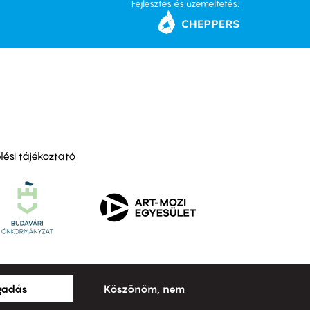
Fejlesztés és üzemeltetés:
ési tájékoztató
ogadás
Köszönöm, nem