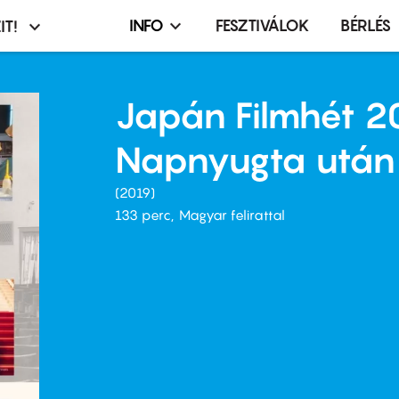
INFO
FESZTIVÁLOK
BÉRLÉS
IT!
Infó,
asztó
esemény,
terembérlés
Japán Filmhét 2
menü
Napnyugta után
2019
133 perc,
Magyar felirattal