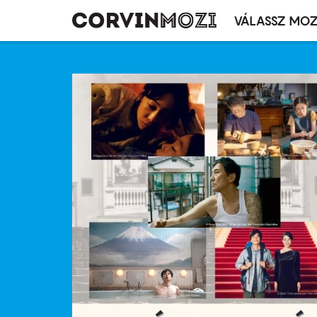
VÁLASSZ MOZ
Mozivál
Ugrás
menü
a
tartalomra