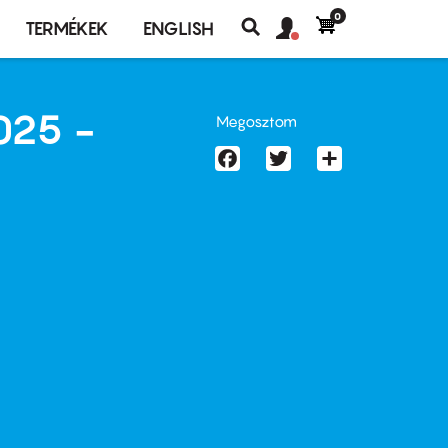
0
Felhasználó
Felhasználói
TERMÉKEK
ENGLISH
fiók
Keresés
fiók
menü
menüje
025 -
Megosztom
Facebook
Twitter
Share