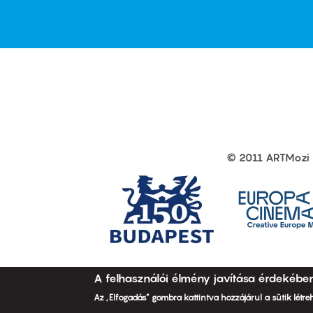
first
sec
© 2011 ARTMozi
Footer
other
links
A felhasználói élmény javítása érdekébe
Az „Elfogadás” gombra kattintva hozzájárul a sütik létr