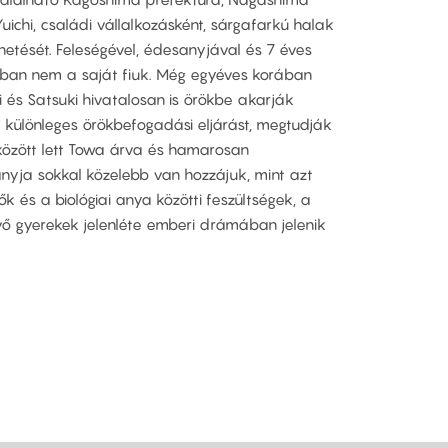
uichi, családi vállalkozásként, sárgafarkú halak
hetését. Feleségével, édesanyjával és 7 éves
onban nem a saját fiuk. Még egyéves korában
i és Satsuki hivatalosan is örökbe akarják
 különleges örökbefogadási eljárást, megtudják
özött lett Towa árva és hamarosan
nyja sokkal közelebb van hozzájuk, mint azt
k és a biológiai anya közötti feszültségek, a
övő gyerekek jelenléte emberi drámában jelenik