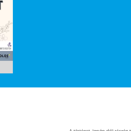
A történet Japán déli részén