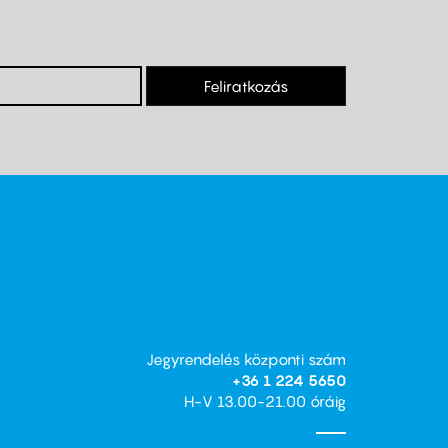
Feliratkozás
Jegyrendelés központi szám
+36 1 224 5650
H-V 13.00-21.00 óráig