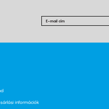
nd
ter
nu
sárlási információk