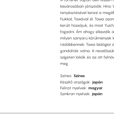
kisvárosában játszódik. Hino Y
tenyésztésével keresi a megél
fiukkal, Towával él. Towa az
került hozzájuk, és most Yuich
fogadni. Ám ahogy elkezdik a
milyen sanyarú körülmények k
rádöbbennek: Towa biológiai a
gondolták volna. A nevelőszülő
szigeten lakók és az ott feln
meg.
Színes
Színes
Készítő országok
japán
Felirat nyelvek
magyar
Szinkron nyelvek
japán