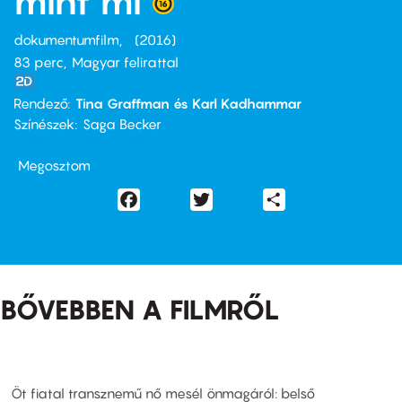
mint mi
dokumentumfilm
2016
83 perc,
Magyar felirattal
Rendező
Tina Graffman és Karl Kadhammar
Színészek
Saga Becker
Megosztom
Facebook
Twitter
Share
BŐVEBBEN A FILMRŐL
Öt fiatal transznemű nő mesél önmagáról: belső