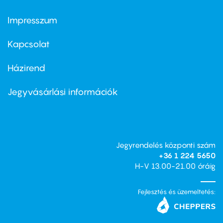
Impresszum
Footer
menu
first
Kapcsolat
Házirend
Footer
menu
second
Jegyvásárlási információk
Jegyrendelés központi szám
+36 1 224 5650
H-V 13.00-21.00 óráig
Fejlesztés és üzemeltetés: