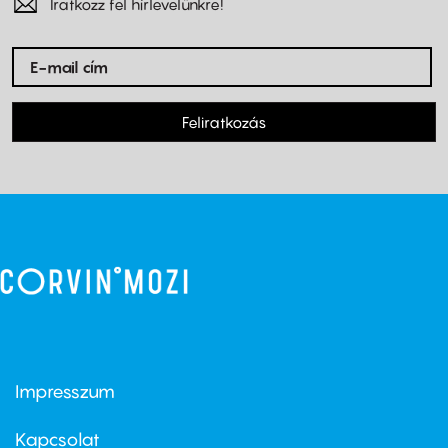
Iratkozz fel hírlevelünkre!
Feliratkozás
Impresszum
Footer
menu
first
Kapcsolat