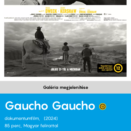
Galéria megjelenítése
Gaucho Gaucho
dokumentumfilm
2024
85 perc,
Magyar felirattal