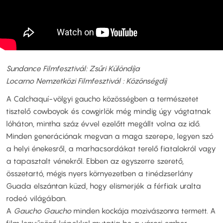
Sundance Filmfesztivál: Zsűri Különdíja
Locarno Nemzetközi Filmfesztivál : Közönségdíj
A Calchaquí-völgyi gaucho közösségben a természetet
tisztelő cowboyok és cowgirlök még mindig úgy vágtatnak
lóháton, mintha száz évvel ezelőtt megállt volna az idő.
Minden generációnak megvan a maga szerepe, legyen szó
a helyi énekesről, a marhacsordákat terelő fiatalokról vagy
a tapasztalt vénekről. Ebben az egyszerre szerető,
összetartó, mégis nyers környezetben a tinédzserlány
Guada elszántan küzd, hogy elismerjék a férfiak uralta
rodeó világában.
A
Gaucho Gaucho
minden kockája mozivászonra termett. A
film lenyűgöző képekkel mutatja be a városi ember