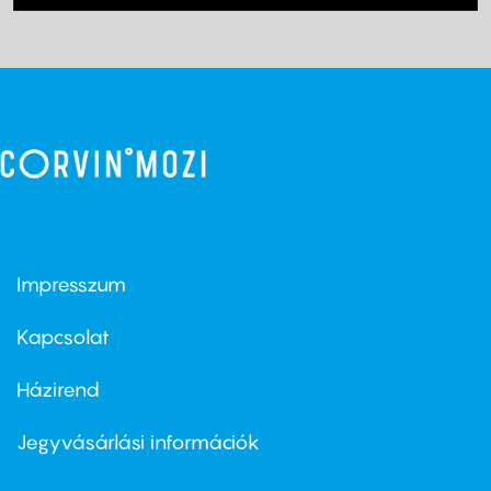
Impresszum
Footer
menu
first
Kapcsolat
Házirend
Footer
menu
second
Jegyvásárlási információk