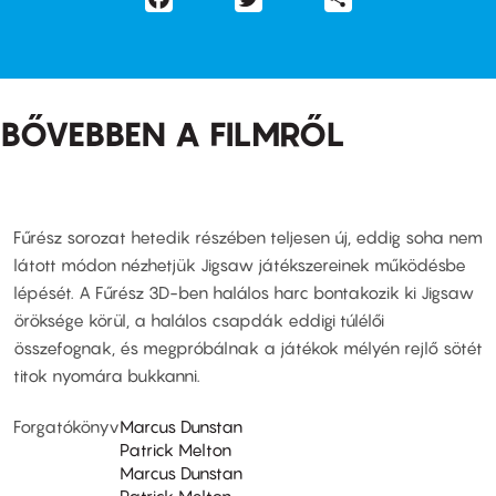
BŐVEBBEN A FILMRŐL
Fűrész sorozat hetedik részében teljesen új, eddig soha nem
látott módon nézhetjük Jigsaw játékszereinek működésbe
lépését. A Fűrész 3D-ben halálos harc bontakozik ki Jigsaw
öröksége körül, a halálos csapdák eddigi túlélői
összefognak, és megpróbálnak a játékok mélyén rejlő sötét
titok nyomára bukkanni.
Forgatókönyv
Marcus Dunstan
Patrick Melton
Marcus Dunstan
Patrick Melton