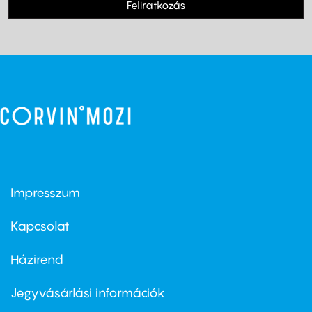
Feliratkozás
Impresszum
Footer
menu
first
Kapcsolat
Házirend
Footer
menu
second
Jegyvásárlási információk