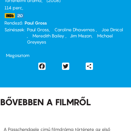
Történelmi dráma
2008
114 perc,
Rendező
Paul Gross
Színészek
Paul Gross
Caroline Dhavernas
Joe Dinicol
Meredith Bailey
Jim Mezon
Michael
Greyeyes
Megosztom
Facebook
Twitter
Share
BŐVEBBEN A FILMRŐL
A Passchendaele című filmdráma története az első