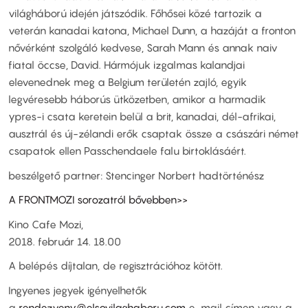
világháború idején játszódik. Főhősei közé tartozik a
veterán kanadai katona, Michael Dunn, a hazáját a fronton
nővérként szolgáló kedvese, Sarah Mann és annak naiv
fiatal öccse, David. Hármójuk izgalmas kalandjai
elevenednek meg a Belgium területén zajló, egyik
legvéresebb háborús ütközetben, amikor a harmadik
ypres-i csata keretein belül a brit, kanadai, dél-afrikai,
ausztrál és új-zélandi erők csaptak össze a császári német
csapatok ellen Passchendaele falu birtoklásáért.
beszélgető partner: Stencinger Norbert hadtörténész
A FRONTMOZI sorozatról bővebben>>
Kino Cafe Mozi,
2018. február 14. 18.00
A belépés díjtalan, de regisztrációhoz kötött.
Ingyenes jegyek igényelhetők
a
rendezveny@elsovilaghaboru.com
e-mail címen vagy a