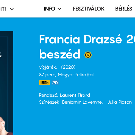
INFO
FESZTIVÁLOK
BÉRLÉS
IT!
Infó,
asztó
esemény,
terembérlés
Francia Drazsé 
menü
beszéd
vígjáték
2020
87 perc,
Magyar felirattal
Rendező
Laurent Tirard
Színészek
Benjamin Lavernhe
Julia Piaton