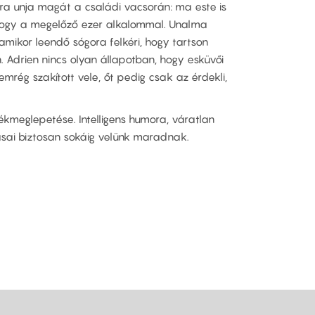
ra unja magát a családi vacsorán: ma este is
hogy a megelőző ezer alkalommal. Unalma
amikor leendő sógora felkéri, hogy tartson
 Adrien nincs olyan állapotban, hogy esküvői
mrég szakított vele, őt pedig csak az érdekli,
ékmeglepetése. Intelligens humora, váratlan
ásai biztosan sokáig velünk maradnak.