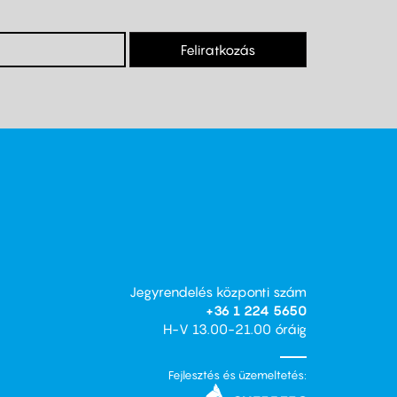
Feliratkozás
Jegyrendelés központi szám
+36 1 224 5650
H-V 13.00-21.00 óráig
Fejlesztés és üzemeltetés: