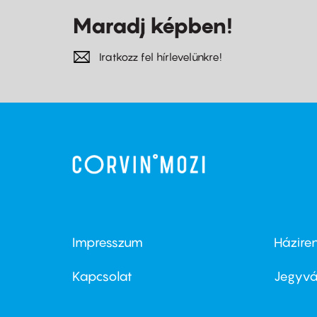
Maradj képben!
Iratkozz fel hírlevelünkre!
Impresszum
Házire
Footer
Foo
menu
me
Kapcsolat
Jegyvá
first
sec