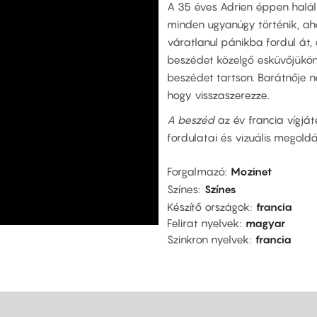
A 35 éves Adrien éppen halál
minden ugyanúgy történik, a
váratlanul pánikba fordul át, 
beszédet közelgő esküvőjükön.
beszédet tartson. Barátnője ne
hogy visszaszerezze.
A beszéd
az év francia vígját
fordulatai és vizuális megold
Forgalmazó
Mozinet
Színes
Színes
Készítő országok
francia
Felirat nyelvek
magyar
Szinkron nyelvek
francia