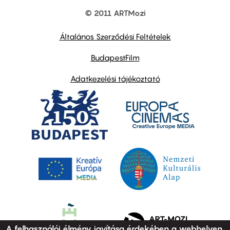
© 2011 ARTMozi
Footer
other
links
Általános Szerződési Feltételek
BudapestFilm
Adatkezelési tájékoztató
A felhasználói élmény javítása érdekében a webhelyen