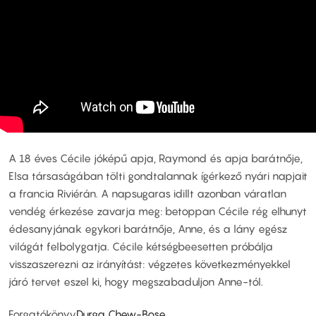
A 18 éves Cécile jóképű apja, Raymond és apja barátnője,
Elsa társaságában tölti gondtalannak ígérkező nyári napjait
a francia Riviérán. A napsugaras idillt azonban váratlan
vendég érkezése zavarja meg: betoppan Cécile rég elhunyt
édesanyjának egykori barátnője, Anne, és a lány egész
világát felbolygatja. Cécile kétségbeesetten próbálja
visszaszerezni az irányítást: végzetes következményekkel
járó tervet eszel ki, hogy megszabaduljon Anne-tól.
Forgatókönyv
Durga Chew-Bose