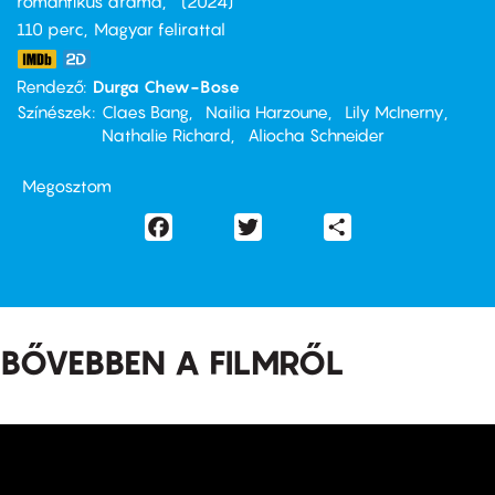
romantikus dráma
2024
110 perc,
Magyar felirattal
Rendező
Durga Chew-Bose
Színészek
Claes Bang
Nailia Harzoune
Lily McInerny
Nathalie Richard
Aliocha Schneider
Megosztom
Facebook
Twitter
Share
BŐVEBBEN A FILMRŐL