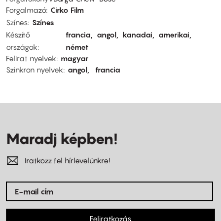
Forgalmazó
Cirko Film
Színes
Színes
Készítő
francia
angol
kanadai
amerikai
országok
német
Felirat nyelvek
magyar
Szinkron nyelvek
angol
francia
Maradj képben!
Iratkozz fel hírlevelünkre!
Feliratkozás