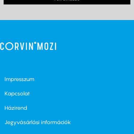
Impresszum
Footer
menu
first
Kapcsolat
Házirend
Footer
menu
second
Jegyvásárlási információk