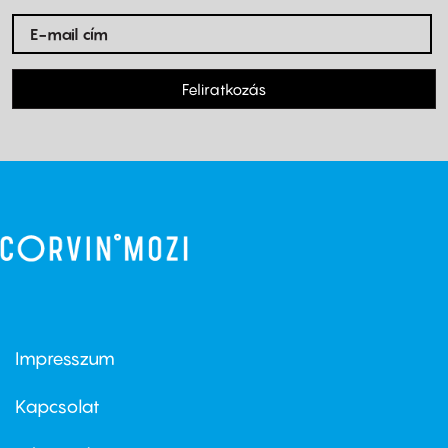
Feliratkozás
Impresszum
Footer
menu
first
Kapcsolat