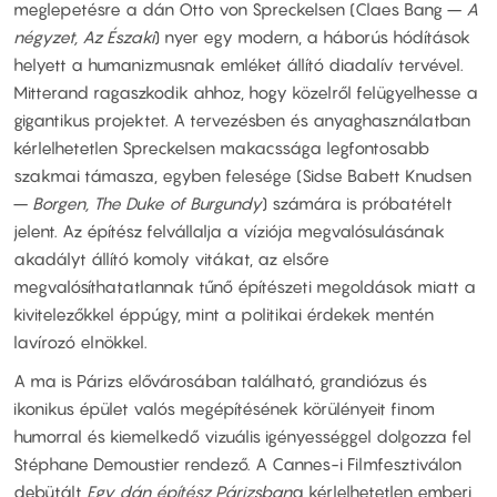
meglepetésre a dán Otto von Spreckelsen (Claes Bang –
A
négyzet, Az Északi
) nyer egy modern, a háborús hódítások
helyett a humanizmusnak emléket állító diadalív tervével.
Mitterand ragaszkodik ahhoz, hogy közelről felügyelhesse a
gigantikus projektet. A tervezésben és anyaghasználatban
kérlelhetetlen Spreckelsen makacssága legfontosabb
szakmai támasza, egyben felesége (Sidse Babett Knudsen
–
Borgen, The Duke of Burgundy
) számára is próbatételt
jelent. Az építész felvállalja a víziója megvalósulásának
akadályt állító komoly vitákat, az elsőre
megvalósíthatatlannak tűnő építészeti megoldások miatt a
kivitelezőkkel éppúgy, mint a politikai érdekek mentén
lavírozó elnökkel.
A ma is Párizs elővárosában található, grandiózus és
ikonikus épület valós megépítésének körülényeit finom
humorral és kiemelkedő vizuális igényességgel dolgozza fel
Stéphane Demoustier rendező. A Cannes-i Filmfesztiválon
debütált
Egy dán építész Párizsban
a kérlelhetetlen emberi