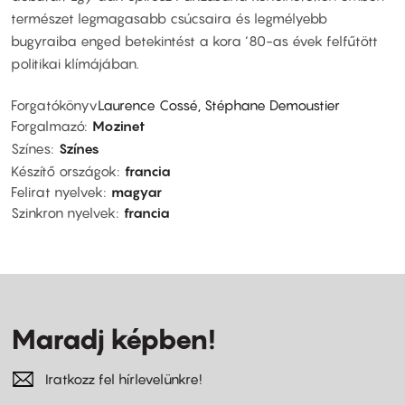
természet legmagasabb csúcsaira és legmélyebb
bugyraiba enged betekintést a kora ‘80-as évek felfűtött
politikai klímájában.
Forgatókönyv
Laurence Cossé, Stéphane Demoustier
Forgalmazó
Mozinet
Színes
Színes
Készítő országok
francia
Felirat nyelvek
magyar
Szinkron nyelvek
francia
Maradj képben!
Iratkozz fel hírlevelünkre!