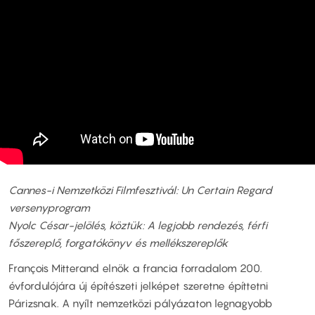
Cannes-i Nemzetközi Filmfesztivál: Un Certain Regard
versenyprogram
Nyolc César-jelölés, köztük: A legjobb rendezés, férfi
főszereplő, forgatókönyv és mellékszereplők
François Mitterand elnök a francia forradalom 200.
évfordulójára új építészeti jelképet szeretne építtetni
Párizsnak. A nyílt nemzetközi pályázaton legnagyobb