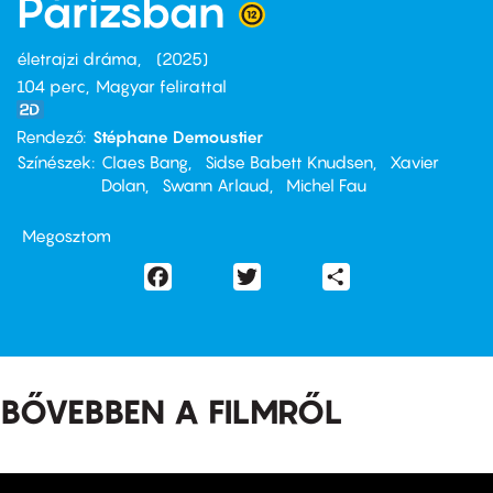
Párizsban
életrajzi dráma
2025
104 perc,
Magyar felirattal
Rendező
Stéphane Demoustier
Színészek
Claes Bang
Sidse Babett Knudsen
Xavier
Dolan
Swann Arlaud
Michel Fau
Megosztom
Facebook
Twitter
Share
BŐVEBBEN A FILMRŐL