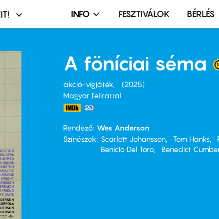
INFO
FESZTIVÁLOK
BÉRLÉS
IT!
Infó,
asztó
esemény,
terembérlés
A föníciai séma
menü
akció-vígjáték
2025
Magyar felirattal
Rendező
Wes Anderson
Színészek
Scarlett Johansson
Tom Hanks
Benicio Del Toro
Benedict Cumbe