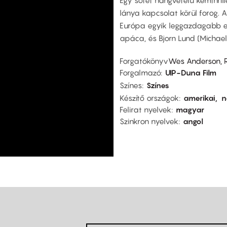
lánya kapcsolat körül forog. A
Európa egyik leggazdagabb emb
apáca, és Bjorn Lund (Michael
Forgatókönyv
Wes Anderson,
Forgalmazó
UIP-Duna Film
Színes
Színes
Készítő országok
amerikai
n
Felirat nyelvek
magyar
Szinkron nyelvek
angol