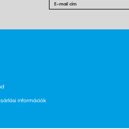
nd
ter
nu
sárlási információk
ond