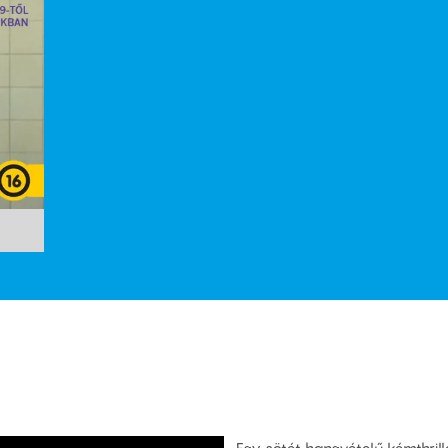
Egy sötét hangvételű kémthril