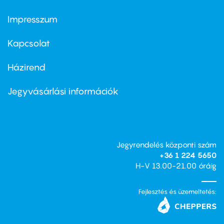
Impresszum
Footer
menu
first
Kapcsolat
Házirend
Footer
menu
second
Jegyvásárlási információk
Jegyrendelés központi szám
+36 1 224 5650
H-V 13.00-21.00 óráig
Fejlesztés és üzemeltetés: