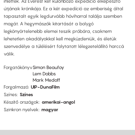
ihlették. Az Everest két különböző expedíció elképesztő
útjának krónikája. Ez a két expedíció az emberiség által
tapasztalt egyik legdurvább hóviharral találja szemben
magát. A hegymászók kitartását a bolygó
legkönyörtelenebb elemei teszik próbára, csaknem
lehetetlen akadályokkal kell megküzdeniük, és életük
szenvedélye a túlélésért folytatott lélegzetelállító harccá
válik.
Forgatókönyv
Simon Beaufoy
Lem Dobbs
Mark Medoff
Forgalmazó
UIP-DunaFilm
Színes
Színes
Készítő országok
amerikai-angol
Szinkron nyelvek
magyar