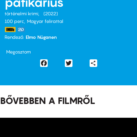
patikárius
történelmi krimi
2022
100 perc,
Magyar felirattal
Rendező
Elmo Nüganen
Megosztom
Facebook
Twitter
Share
BŐVEBBEN A FILMRŐL