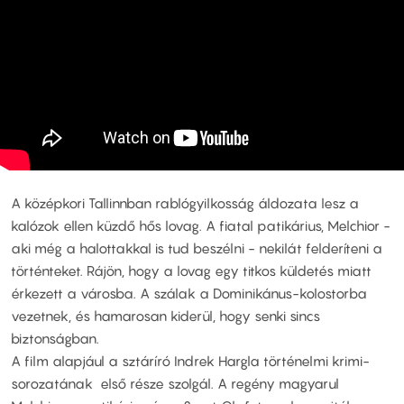
A középkori Tallinnban rablógyilkosság áldozata lesz a
kalózok ellen küzdő hős lovag. A fiatal patikárius, Melchior -
aki még a halottakkal is tud beszélni - nekilát felderíteni a
történteket. Rájön, hogy a lovag egy titkos küldetés miatt
érkezett a városba. A szálak a Dominikánus-kolostorba
vezetnek, és hamarosan kiderül, hogy senki sincs
biztonságban.
A film alapjául a sztáríró Indrek Hargla történelmi krimi-
sorozatának első része szolgál. A regény magyarul