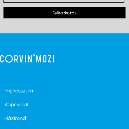
Feliratkozás
Impresszum
Footer
menu
first
Kapcsolat
Házirend
Footer
menu