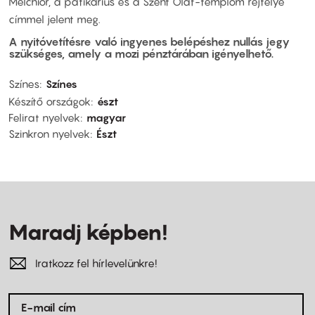
Melchior, a patikárius és a Szent Olaf-templom rejtélye
címmel jelent meg.
A nyitóvetítésre való ingyenes belépéshez nullás jegy
szükséges, amely a mozi pénztárában igényelhető.
Színes
Színes
Készítő országok
észt
Felirat nyelvek
magyar
Szinkron nyelvek
Észt
Maradj képben!
Iratkozz fel hírlevelünkre!