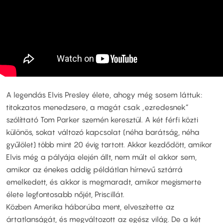
A legendás Elvis Presley élete, ahogy még sosem láttuk:
titokzatos menedzsere, a magát csak „ezredesnek”
szólíttató Tom Parker szemén keresztül. A két férfi közti
különös, sokat változó kapcsolat (néha barátság, néha
gyűlölet) több mint 20 évig tartott. Akkor kezdődött, amikor
Elvis még a pályája elején állt, nem múlt el akkor sem,
amikor az énekes addig példátlan hírnevű sztárrá
emelkedett, és akkor is megmaradt, amikor megismerte
élete legfontosabb nőjét, Priscillát.
Közben Amerika háborúba ment, elveszítette az
ártatlanságát, és megváltozott az egész világ. De a két