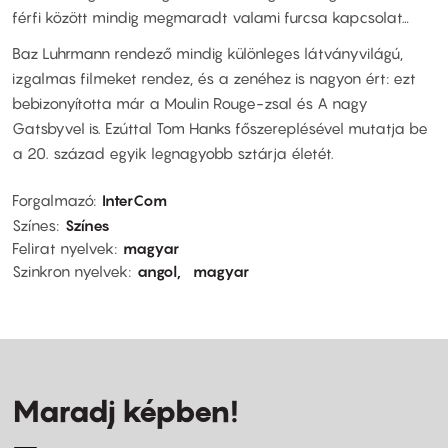
férfi között mindig megmaradt valami furcsa kapcsolat…
Baz Luhrmann rendező mindig különleges látványvilágú,
izgalmas filmeket rendez, és a zenéhez is nagyon ért: ezt
bebizonyította már a Moulin Rouge-zsal és A nagy
Gatsbyvel is. Ezúttal Tom Hanks főszereplésével mutatja be
a 20. század egyik legnagyobb sztárja életét.
Forgalmazó
InterCom
Színes
Színes
Felirat nyelvek
magyar
Szinkron nyelvek
angol
magyar
Maradj képben!