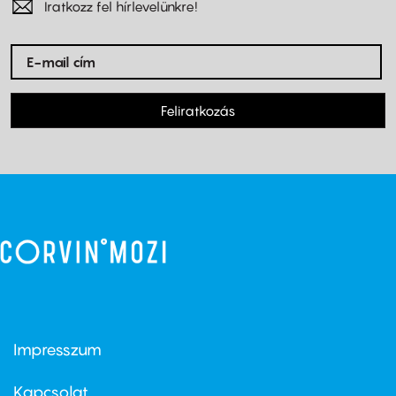
Iratkozz fel hírlevelünkre!
Feliratkozás
Impresszum
Footer
menu
first
Kapcsolat