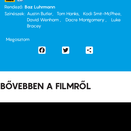
Rendező
Baz Luhrmann
Színészek
Austin Butler
Tom Hanks
Kodi Smit-McPhee
David Wenham
Dacre Montgomery
Luke
Bracey
Megosztom
Facebook
Twitter
Share
BŐVEBBEN A FILMRŐL