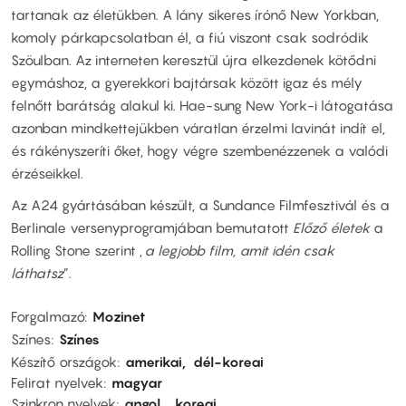
tartanak az életükben. A lány sikeres írónő New Yorkban,
komoly párkapcsolatban él, a fiú viszont csak sodródik
Szöulban. Az interneten keresztül újra elkezdenek kötődni
egymáshoz, a gyerekkori bajtársak között igaz és mély
felnőtt barátság alakul ki. Hae-sung New York-i látogatása
azonban mindkettejükben váratlan érzelmi lavinát indít el,
és rákényszeríti őket, hogy végre szembenézzenek a valódi
érzéseikkel.
Az A24 gyártásában készült, a Sundance Filmfesztivál és a
Berlinale versenyprogramjában bemutatott
Előző életek
a
Rolling Stone szerint „
a legjobb film, amit idén csak
láthatsz
”.
Forgalmazó
Mozinet
Színes
Színes
Készítő országok
amerikai
dél-koreai
Felirat nyelvek
magyar
Szinkron nyelvek
angol
koreai