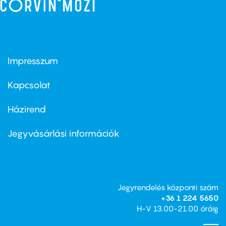
Impresszum
Footer
menu
first
Kapcsolat
Házirend
Footer
menu
second
Jegyvásárlási információk
Jegyrendelés központi szám
+36 1 224 5650
H-V 13.00-21.00 óráig