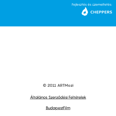
Fejlesztés és üzemeltetés:
© 2011 ARTMozi
Footer
other
links
Általános Szerződési Feltételek
BudapestFilm