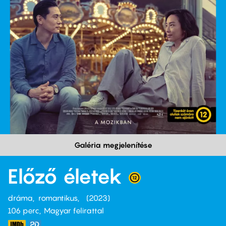
Galéria megjelenítése
Előző életek
dráma
romantikus
2023
106 perc,
Magyar felirattal