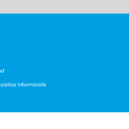
nd
ter
nu
sárlási információk
ond