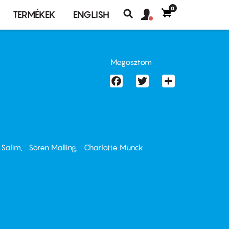
0
Felhasználó
Felhasználói
TERMÉKEK
ENGLISH
fiók
Keresés
fiók
menü
menüje
Megosztom
Facebook
Twitter
Share
 Salim
Sören Malling
Charlotte Munck