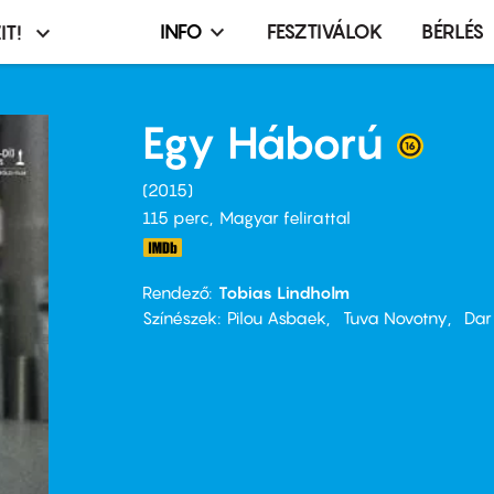
INFO
FESZTIVÁLOK
BÉRLÉS
IT!
Infó,
asztó
esemény,
terembérlés
Egy Háború
menü
2015
115 perc,
Magyar felirattal
Rendező
Tobias Lindholm
Színészek
Pilou Asbaek
Tuva Novotny
Dar