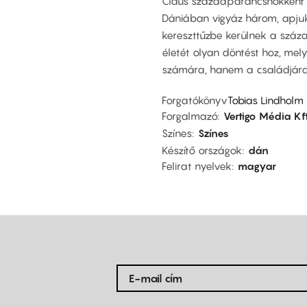
Claus századparancsnokként á
Dániában vigyáz három, apjuk
kereszttűzbe kerülnek a száza
életét olyan döntést hoz, me
számára, hanem a családjára 
Forgatókönyv
Tobias Lindholm
Forgalmazó
Vertigo Média Kft
Színes
Színes
Készítő országok
dán
Felirat nyelvek
magyar