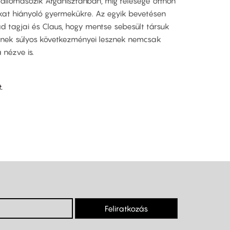
llomásozik Afganisztánban, míg felesége otthon
at hiányoló gyermekükre. Az egyik bevetésen
d tagjai és Claus, hogy mentse sebesült társuk
lynek súlyos következményei lesznek nemcsak
nézve is.
.
Feliratkozás