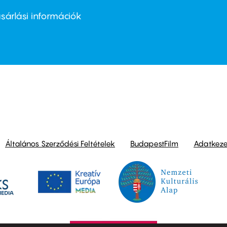
nu
sárlási információk
ond
Általános Szerződési Feltételek
BudapestFilm
Adatkezel