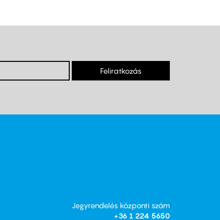
Feliratkozás
Jegyrendelés központi szám
+36 1 224 5650