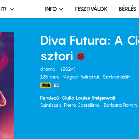
INFO
FESZTIVÁLOK
BÉRLÉS
IT!
Infó,
asztó
esemény,
terembérlés
Diva Futura: A Ci
menü
sztori
dráma
2024
125 perc,
Magyar felirattal
Szinkronizált
Rendező
Giulia Louise Steigerwalt
Színészek
Pietro Castellitto
Barbara Ronchi