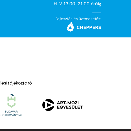
H-V 13.00-21.00 óráig
Fejlesztés és üzemeltetés:
ési tájékoztató