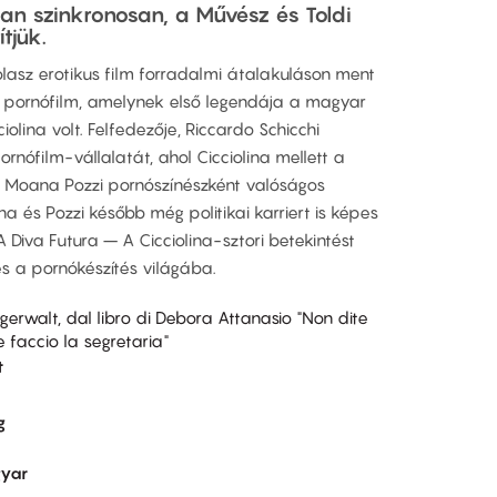
ban szinkronosan, a Művész és Toldi
tjük.
lasz erotikus film forradalmi átalakuláson ment
n pornófilm, amelynek első legendája a magyar
iolina volt. Felfedezője, Riccardo Schicchi
rnófilm-vállalatát, ahol Cicciolina mellett a
 Moana Pozzi pornószínészként valóságos
na és Pozzi később még politikai karriert is képes
A Diva Futura – A Cicciolina-sztori betekintést
 a pornókészítés világába.
igerwalt, dal libro di Debora Attanasio "Non dite
faccio la segretaria"
t
g
yar