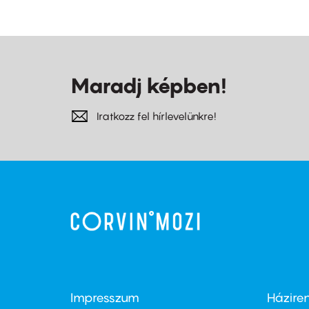
Maradj képben!
Iratkozz fel hírlevelünkre!
Impresszum
Házire
Footer
Foo