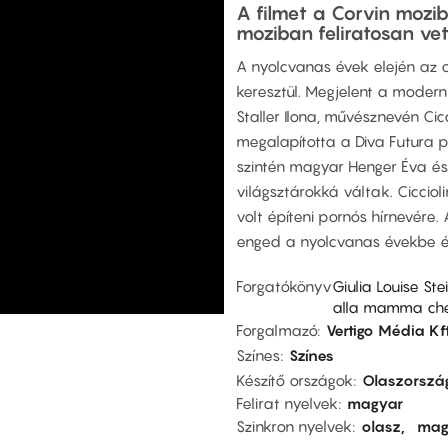
A filmet a Corvin mozi
moziban feliratosan vetí
A nyolcvanas évek elején az o
keresztül. Megjelent a moder
Staller Ilona, művésznevén Cicc
megalapította a Diva Futura po
szintén magyar Henger Éva és
világsztárokká váltak. Ciccioli
volt építeni pornós hírnevére. 
enged a nyolcvanas évekbe és
Forgatókönyv
Giulia Louise Ste
alla mamma che 
Forgalmazó
Vertigo Média Kf
Színes
Színes
Készítő országok
Olaszorszá
Felirat nyelvek
magyar
Szinkron nyelvek
olasz
mag