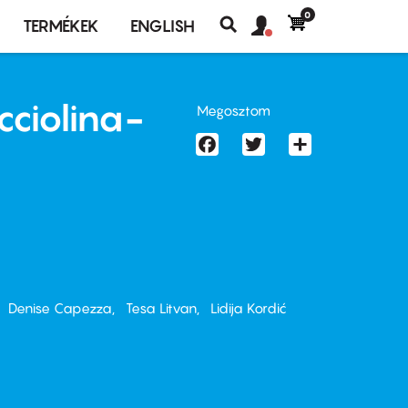
0
Felhasználó
Felhasználói
TERMÉKEK
ENGLISH
fiók
Keresés
fiók
menü
menüje
cciolina-
Megosztom
Facebook
Twitter
Share
Denise Capezza
Tesa Litvan
Lidija Kordić