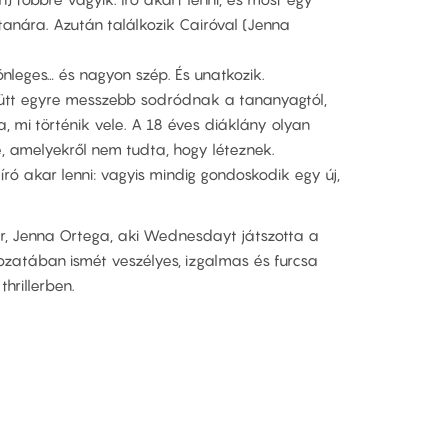
mtanára. Azután találkozik Cairóval (Jenna
önleges… és nagyon szép. És unatkozik.
yütt egyre messzebb sodródnak a tananyagtól,
, mi történik vele. A 18 éves diáklány olyan
, amelyekről nem tudta, hogy léteznek.
 író akar lenni: vagyis mindig gondoskodik egy új,
ár, Jenna Ortega, aki Wednesdayt játszotta a
ozatában ismét veszélyes, izgalmas és furcsa
thrillerben.