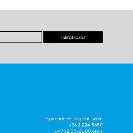
Feliratkozás
Jegyrendelés központi szám
+36 1 224 5650
H-V 13.00-21.00 óráig