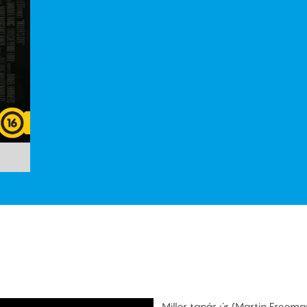
Miller tanár úr (Martin Freema