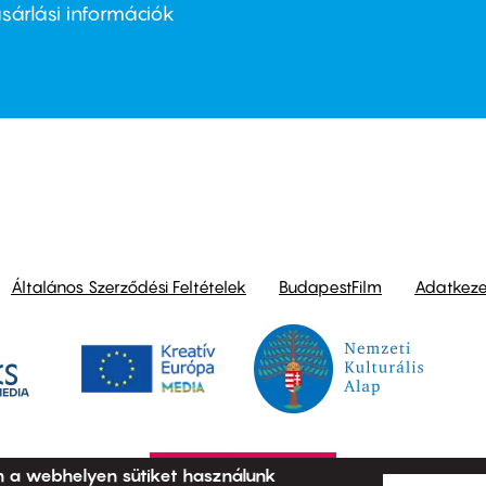
nu
sárlási információk
ond
Általános Szerződési Feltételek
BudapestFilm
Adatkezel
n a webhelyen sütiket használunk