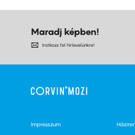
Maradj képben!
Iratkozz fel hírlevelünkre!
Impresszum
Házire
Footer
Foo