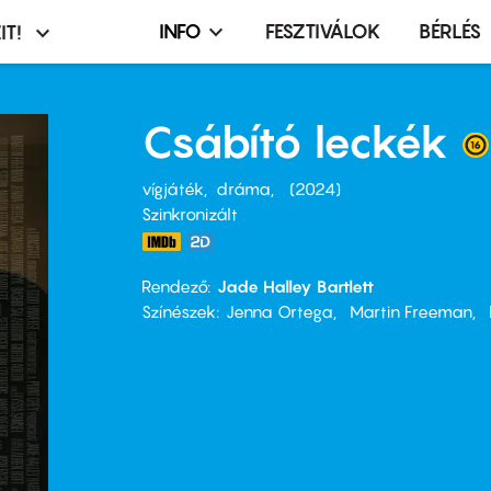
INFO
FESZTIVÁLOK
BÉRLÉS
IT!
Infó,
asztó
esemény,
terembérlés
Csábító leckék
menü
vígjáték
dráma
2024
Szinkronizált
Rendező
Jade Halley Bartlett
Színészek
Jenna Ortega
Martin Freeman