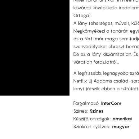
kisvárosi középiskola irodalo
Ortega).
A lány tehetséges, művelt, kül
Megkörnyékezi a tanárát, eg
és a férfi már maga sem tudja
szenvedélyeket ébreszt benne
De ez a lány kiszámítatlan. És
váratlan fordulatról…
A legfrissebb, legnagyobb szt
Netflix új Addams család-sor
lányt játszik ebben a túlfűtött 
Forgalmazó
InterCom
Színes
Színes
Készítő országok
amerikai
Szinkron nyelvek
magyar