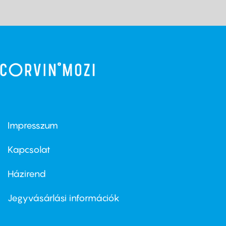
Impresszum
Footer
menu
first
Kapcsolat
Házirend
Footer
menu
second
Jegyvásárlási információk