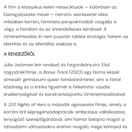
A film a klasszikus keleti meseciklusok – különösen az
Ezeregyéjszaka meséi – narratív szerkezetét idézi,
miközben kortárs, feminista perspektívából vizsgálja a
vágy, a hatalom és az önrendelkezés kérdéseit. A
történetmesélés itt nem pusztán túlélési stratégia, hanem az
identitás és az ellenállás eszköze is.
A RENDEZŐRŐL
Julia Jackman brit rendező és forgatókönyvíró. Első
nagyjátékfilmje, a
Bonus Track
(2023) egy biztos kézzel
elmesélt gimnáziumi queer felnövéstörténet, ami a fiatal
közönség és a kritika figyelmét is felkeltette vizuális
érzékenységével és karakterközpontú történetmesélésével.
A
100 Nights of Hero
a második egészestés filmje, amely a
kortárs brit képregényadaptációk ambiciózus vállalkozása,
lenyűgöző szereplőgárdával, ami hamar belopta magát a
társadalmi változásokra éretten reagáló, mégis könnyed és