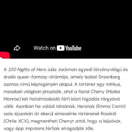
A
100 Nights of Hero
Julia Jackman egyedi látványvilágú és
érzéki queer-fantasy-drámája, amely Isabel Greenberg
azonos című képregényén alapul. A történet egy mitikus,
mesebeli világban játszódik, ahol a fiatal Cherry (Maika
Monroe) két hatalmaskodó férfi közti fogadás tárgyává
válik. Azonban ha valódi társának, Heronak (Emma Corrin)
száz éjszakán át sikerül elmesélnie történeteit Rosáról
(Chrlie XCX), megmentheti Cherryt attól, hogy a kéjsóvár,
vagy épp impotens férfiak elragadják tőle.