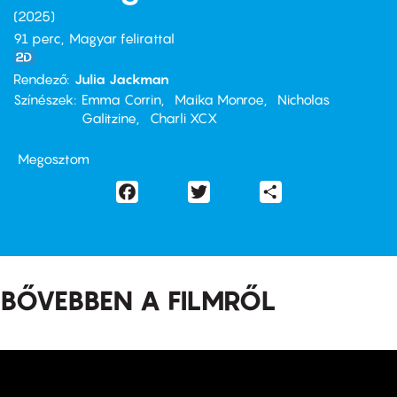
2025
91 perc,
Magyar felirattal
Rendező
Julia Jackman
Színészek
Emma Corrin
Maika Monroe
Nicholas
Galitzine
Charli XCX
Megosztom
Facebook
Twitter
Share
BŐVEBBEN A FILMRŐL