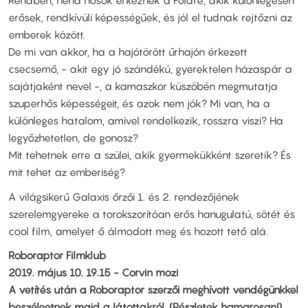
Rendben, néha hősök érkeznek a Földre, akik különlegesen
erősek, rendkívüli képességűek, és jól el tudnak rejtőzni az
emberek között.
De mi van akkor, ha a hajótörött űrhajón érkezett
csecsemő, - akit egy jó szándékú, gyerektelen házaspár a
sajátjaként nevel -, a kamaszkor küszöbén megmutatja
szuperhős képességeit, és azok nem jók? Mi van, ha a
különleges hatalom, amivel rendelkezik, rosszra viszi? Ha
legyőzhetetlen, de gonosz?
Mit tehetnek erre a szülei, akik gyermekükként szeretik? És
mit tehet az emberiség?
A világsikerű Galaxis őrzői 1. és 2. rendezőjének
szerelemgyereke a torokszorítóan erős hanugulatú, sötét és
cool film, amelyet ő álmodott meg és hozott tető alá.
Roboraptor Filmklub
2019. május 10. 19.15 - Corvin mozi
A vetítés után a Roboraptor szerzői meghívott vendégünkkel
beszélgetnek majd a látottakról. (Részletek hamarosan!)