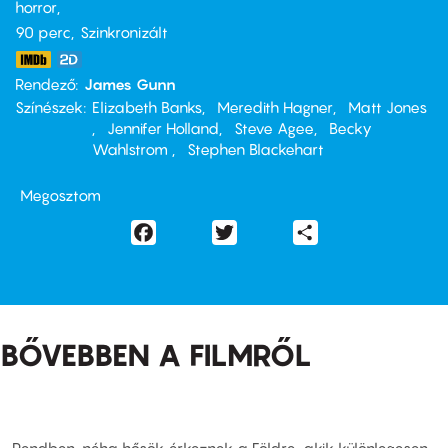
horror
90 perc,
Szinkronizált
Rendező
James Gunn
Színészek
Elizabeth Banks
Meredith Hagner
Matt Jones
Jennifer Holland
Steve Agee
Becky
Wahlstrom
Stephen Blackehart
Megosztom
Facebook
Twitter
Share
BŐVEBBEN A FILMRŐL