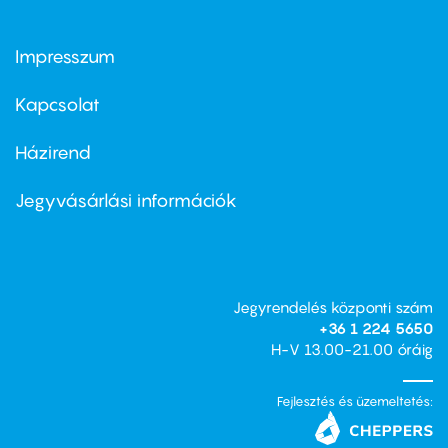
Impresszum
Footer
menu
first
Kapcsolat
Házirend
Footer
menu
second
Jegyvásárlási információk
Jegyrendelés központi szám
+36 1 224 5650
H-V 13.00-21.00 óráig
Fejlesztés és üzemeltetés: