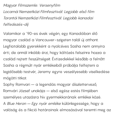
Magyar Filmszemle: Versenyfilm
Locarnói Nemzetközi Filmfesztivál: Legjobb első film
Torontói Nemzetközi Filmfesztivál: Legjobb kanadai
felfedezés-díj
Valamikor a ’90-es évek végén, egy Kanadában élő
magyar család a Vancouver-szigeten talál új otthont.
Legfiatalabb gyerekként a nyolcéves Sasha nem annyira
érti, de annál inkább érzi, hogy költözés felszínre hozza a
család rejtett feszültségeit. Évtizedekkel később a felnőtt
Sasha a régmúlt nyár emlékeiből próbálja felfejteni a
legidősebb testvér, Jeremy egyre veszélyesebb viselkedése
mögötti titkot.
Sophy Romvari – a legendás magyar díszlettervező,
Romvári József unokája – első egész estés filmjében
személyes utazásra hív gyermekkorának emlékei közé.
A
Blue Heron – Egy nyár emléke
különlegessége, hogy a
valóság és a fikció határainak elmosásával teremti meg az