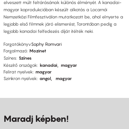
elveszett múlt feltárásának különös élményét. A kanadai-
magyar koprodukcióban készült alkotás a Locarnói
Nemzetközi Filmfesztiválon mutatkozott be, ahol elnyerte a
legjobb első filmnek járó elismerést, Torontóban pedig a
legjobb kanadai felfedezés díját ítélték neki.
Forgatókönyv
Sophy Romvari
Forgalmazó
Mozinet
Színes
Színes
Készítő országok
kanadai
magyar
Felirat nyelvek
magyar
Szinkron nyelvek
angol
magyar
Maradj képben!