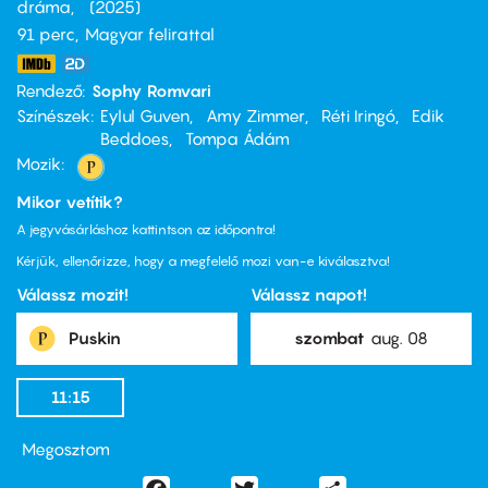
dráma
2025
91 perc,
Magyar felirattal
Rendező
Sophy Romvari
Színészek
Eylul Guven
Amy Zimmer
Réti Iringó
Edik
Beddoes
Tompa Ádám
Mozik:
Mikor vetítik?
A jegyvásárláshoz kattintson az időpontra!
Kérjük, ellenőrizze, hogy a megfelelő mozi van-e kiválasztva!
Válassz mozit!
Válassz napot!
Puskin
szombat
aug. 08
11:15
Megosztom
Facebook
Twitter
Share