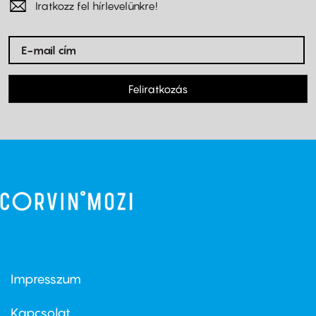
Iratkozz fel hírlevelünkre!
Feliratkozás
Impresszum
Footer
menu
first
Kapcsolat