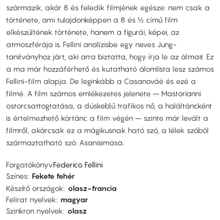
származik, akár 8 és feledik filmjének egésze: nem csak a
története, ami tulajdonképpen a 8 és ½ című film
elkészültének története, hanem a figurái, képei, az
atmoszférája is. Fellini analízisbe egy neves Jung-
tanítványhoz járt, aki arra biztatta, hogy írja le az álmait. Ez
a ma már hozzáférhető és kutatható álomlista lesz számos
Fellini-film alapja. De leginkább a Casanováé és ezé a
filmé. A film számos emlékezetes jelenete – Mastorianni
ostorcsattogtatása, a dúskeblű trafikos nő, a haláltáncként
is értelmezhető körtánc a film végén – szinte már levált a
filmről, akárcsak ez a mágikusnak ható szó, a lélek szóból
származtatható szó: Asanisimasa.
Forgatókönyv
Federico Fellini
Színes
Fekete fehér
Készítő országok
olasz-francia
Felirat nyelvek
magyar
Szinkron nyelvek
olasz