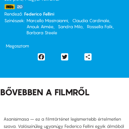
Rendező
Federico Fellini
Színészek
Marcello Mastroianni
Claudia Cardinale
Anouk Aimée
Sandra Milo
Rossella Falk
Barbara Steele
Megosztom
Facebook
Twitter
Share
BŐVEBBEN A FILMRŐL
Asanisimasa – ez a filmtörténet legismertebb értelmetlen
szava. Valószínűleg ugyanúgy Federico Fellini egyik álmából