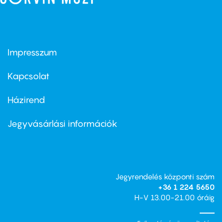
Impresszum
Footer
menu
first
Kapcsolat
Házirend
Footer
menu
second
Jegyvásárlási információk
Jegyrendelés központi szám
+36 1 224 5650
H-V 13.00-21.00 óráig