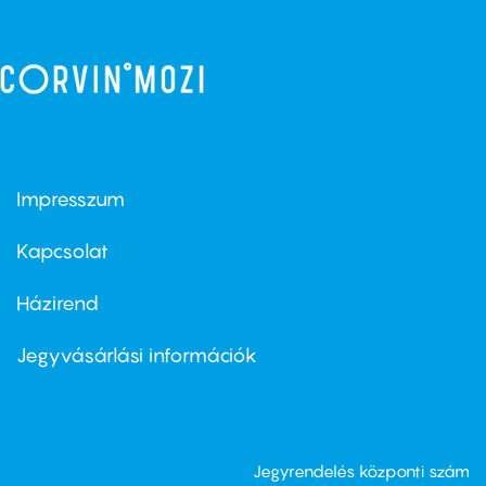
Impresszum
Footer
menu
first
Kapcsolat
Házirend
Footer
menu
second
Jegyvásárlási információk
Jegyrendelés központi szám