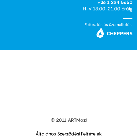
+36 1 224 5650
H-V 13.00-21.00 óráig
Fejlesztés és üzemeltetés:
© 2011 ARTMozi
Footer
other
links
Általános Szerződési Feltételek