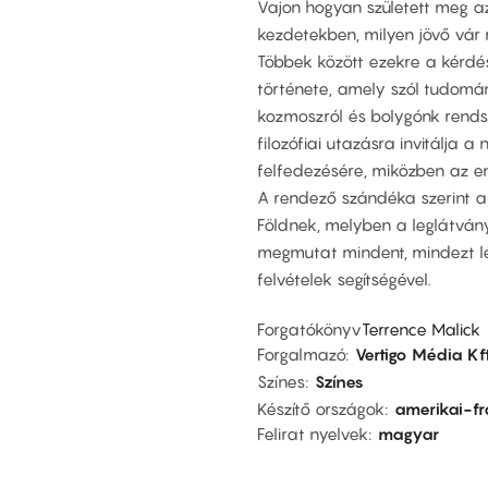
Vajon hogyan született meg a
kezdetekben, milyen jövő vár 
Többek között ezekre a kérdés
története, amely szól tudományr
kozmoszról és bolygónk rendsze
filozófiai utazásra invitálja 
felfedezésére, miközben az em
A rendező szándéka szerint a
Földnek, melyben a leglátván
megmutat mindent, mindezt lél
felvételek segítségével.
Forgatókönyv
Terrence Malick
Forgalmazó
Vertigo Média Kft
Színes
Színes
Készítő országok
amerikai-f
Felirat nyelvek
magyar