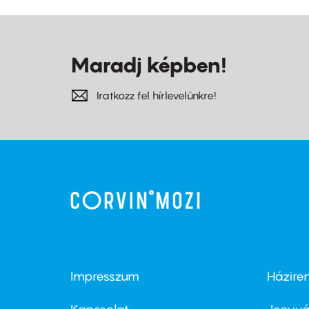
Maradj képben!
Iratkozz fel hírlevelünkre!
Impresszum
Házire
Footer
Foo