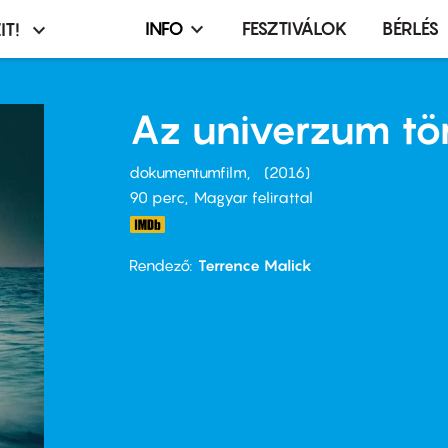
INFO
FESZTIVÁLOK
BÉRLÉS
IT!
Infó,
asztó
esemény,
terembérlés
Az univerzum tö
menü
dokumentumfilm
2016
90 perc,
Magyar felirattal
Rendező
Terrence Malick