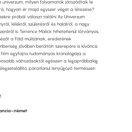
z univerzum, milyen folyamatok játszódtak le
rá, hogyan ér majd egyszer véget a létezése?
ekre próbál választ találni Az Univerzum
ól, lélekről, születésről és halálról, a nagy
réről is. Terrence Malick hihetetlenül látványos,
a nézőt a Föld múltjának, eredetének
beriség jövőben betöltött szerepére is kíváncsi.
 film egyfajta tudományos kronológiája a
yosabb változásoktól egészen a legapróbbakig
egzetelállító, páratlanul lenyűgöző természeti
.
rancia-német