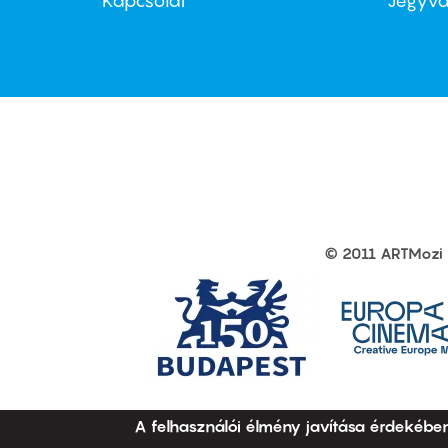
menu
me
Kapcsolat
Jegyvá
first
sec
© 2011 ARTMozi
Footer
other
links
A felhasználói élmény javítása érdekébe