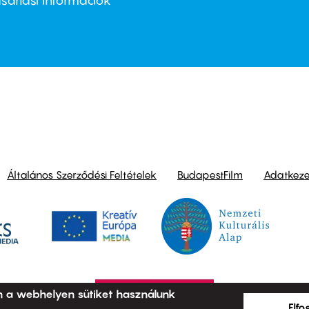
nu
sárlási információk
ond
Általános Szerződési Feltételek
BudapestFilm
Adatkezel
n a webhelyen sütiket használunk
Elf