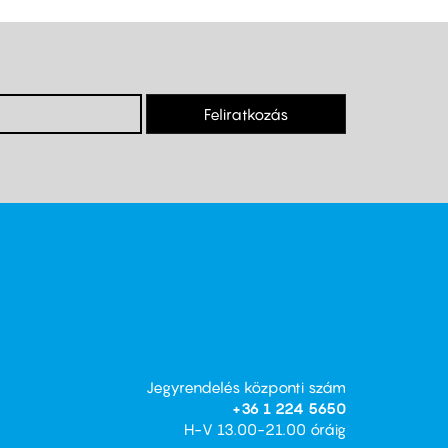
Feliratkozás
Jegyrendelés központi szám
+36 1 224 5650
H-V 13.00-21.00 óráig