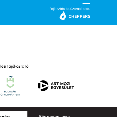
Fejlesztés és üzemeltetés:
ési tájékoztató
ogadás
Köszönöm, nem