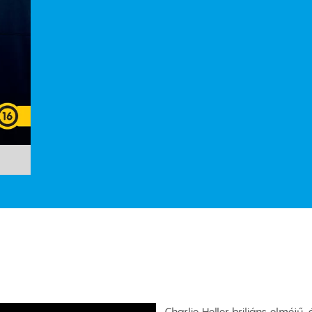
Charlie Heller briliáns elméjű