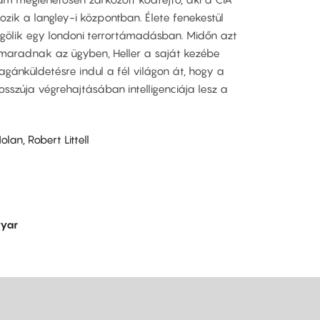
ozik a langley-i központban. Élete fenekestül
egölik egy londoni terrortámadásban. Midőn azt
ek maradnak az ügyben, Heller a saját kezébe
agánküldetésre indul a fél világon át, hogy a
sszúja végrehajtásában intelligenciája lesz a
lan, Robert Littell
yar