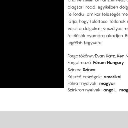
alagsori irodái egyikében dolg
felfordul, amikor feleségét m
látja, hogy felettesei tétlen
veszi a dolgokat; veszélyes m
felelősök nyomára akadjon. Bo
legfőbb fegyvere.
Forgatókönyv
Evan Katz, Ken No
Forgalmazó
Fórum Hungary
Színes
Színes
Készítő országok
amerikai
Felirat nyelvek
magyar
Szinkron nyelvek
angol
mag