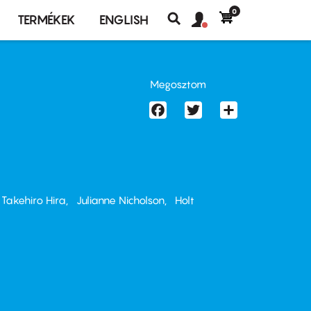
0
Felhasználó
Felhasználói
TERMÉKEK
ENGLISH
fiók
Keresés
fiók
menü
menüje
Megosztom
Facebook
Twitter
Share
Takehiro Hira
Julianne Nicholson
Holt