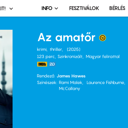
INFO
FESZTIVÁLOK
BÉRLÉS
IT!
Infó,
asztó
esemény,
terembérlés
Az amatőr
menü
krimi
thriller
2025
123 perc,
Szinkronizált
Magyar felirattal
Rendező
James Hawes
Színészek
Rami Malek
Laurence Fishburne
McCallany