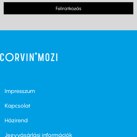
Feliratkozás
Impresszum
Footer
menu
first
Kapcsolat
Házirend
Footer
menu
second
Jegyvásárlási információk