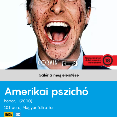
Galéria megjelenítése
Amerikai pszichó
horror
2000
101 perc,
Magyar felirattal