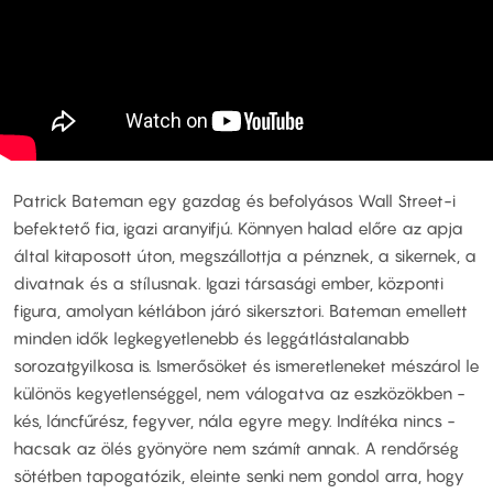
Patrick Bateman egy gazdag és befolyásos Wall Street-i
befektető fia, igazi aranyifjú. Könnyen halad előre az apja
által kitaposott úton, megszállottja a pénznek, a sikernek, a
divatnak és a stílusnak. Igazi társasági ember, központi
figura, amolyan kétlábon járó sikersztori. Bateman emellett
minden idők legkegyetlenebb és leggátlástalanabb
sorozatgyilkosa is. Ismerősöket és ismeretleneket mészárol le
különös kegyetlenséggel, nem válogatva az eszközökben -
kés, láncfűrész, fegyver, nála egyre megy. Indítéka nincs -
hacsak az ölés gyönyöre nem számít annak. A rendőrség
sötétben tapogatózik, eleinte senki nem gondol arra, hogy