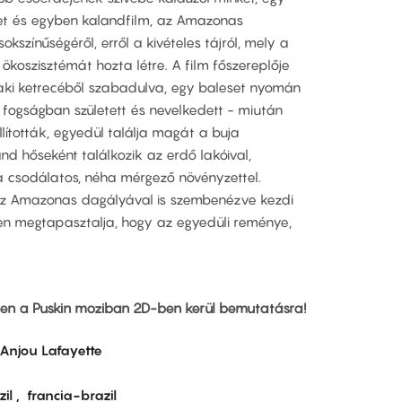
et és egyben kalandfilm, az Amazonas
kszínűségéről, erről a kivételes tájról, mely a
koszisztémát hozta létre. A film főszereplője
aki ketrecéből szabadulva, egy baleset nyomán
i fogságban született és nevelkedett - miután
llították, egyedül találja magát a buja
nd hőseként találkozik az erdő lakóival,
a csodálatos, néha mérgező növényzettel.
az Amazonas dagályával is szembenézve kezdi
n megtapasztalja, hogy az egyedüli reménye,
ben a Puskin moziban 2D-ben kerül bemutatásra!
Anjou Lafayette
zil
francia-brazil