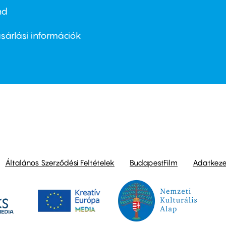
nd
ter
nu
sárlási információk
ond
Általános Szerződési Feltételek
BudapestFilm
Adatkezel