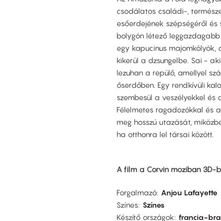
csodálatos családi-, termész
esőerdejének szépségéről és so
bolygón létező leggazdagabb ö
egy kapucinus majomkölyök, 
kikerül a dzsungelbe. Sai - ak
lezuhan a repülő, amellyel szá
őserdőben. Egy rendkívüli kala
szembesül a veszélyekkel és 
Félelmetes ragadozókkal és 
meg hosszú utazását, miközbe
ha otthonra lel társai között.
A film a Corvin moziban 3D-
Forgalmazó
Anjou Lafayette
Színes
Színes
Készítő országok
francia-bra