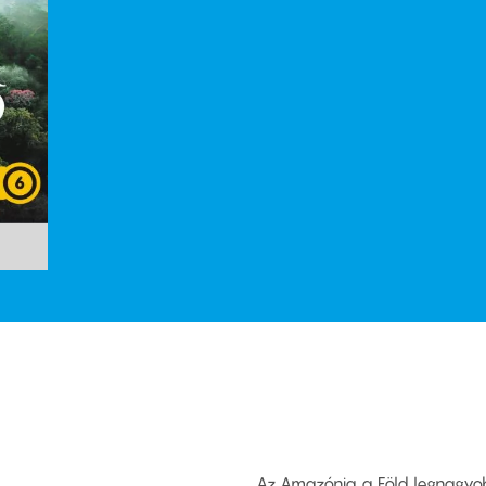
Az Amazónia a Föld legnagyob