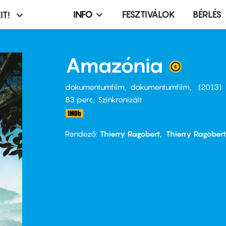
INFO
FESZTIVÁLOK
BÉRLÉS
IT!
Infó,
asztó
esemény,
terembérlés
Amazónia
menü
dokumentumfilm
dokumentumfilm
2013
83 perc,
Szinkronizált
Rendező
Thierry Ragobert
Thierry Ragobert