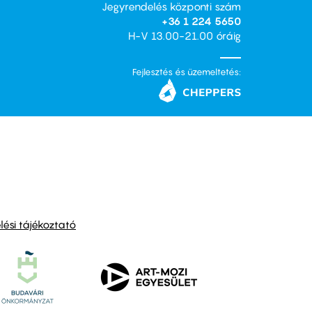
Jegyrendelés központi szám
+36 1 224 5650
H-V 13.00-21.00 óráig
Fejlesztés és üzemeltetés:
ési tájékoztató