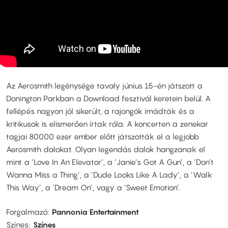
Az Aerosmith legénysége tavaly június 15-én játszott a
Donington Parkban a Download fesztivál keretein belül. A
fellépés nagyon jól sikerült, a rajongók imádták és a
kritikusok is elismerően írtak róla. A koncerten a zenekar
tagjai 80000 ezer ember előtt játszották el a legjobb
Aerosmith dalokat. Olyan legendás dalok hangzanak el
mint a ’Love In An Elevator’, a ’Janie’s Got A Gun’, a ’Don’t
Wanna Miss a Thing’, a ’Dude Looks Like A Lady’, a ’Walk
This Way’, a ’Dream On’, vagy a ’Sweet Emotion’.
Forgalmazó
Pannonia Entertainment
Színes
Színes