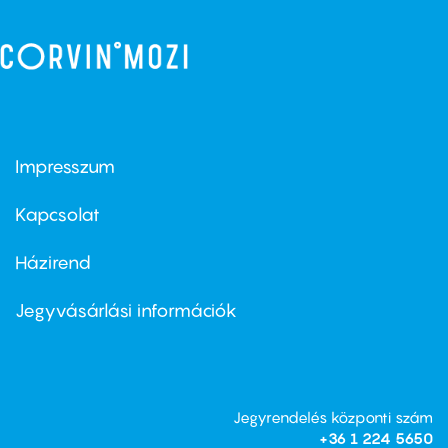
Impresszum
Footer
menu
first
Kapcsolat
Házirend
Footer
menu
second
Jegyvásárlási információk
Jegyrendelés központi szám
+36 1 224 5650