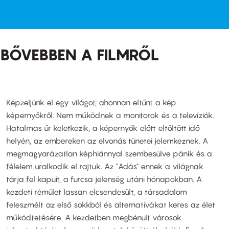
BŐVEBBEN A FILMRŐL
Képzeljünk el egy világot, ahonnan eltűnt a kép
képernyőkről. Nem működnek a monitorok és a televíziók.
Hatalmas űr keletkezik, a képernyők előtt eltöltött idő
helyén, az embereken az elvonás tünetei jelentkeznek. A
megmagyarázatlan képhiánnyal szembesülve pánik és a
félelem uralkodik el rajtuk. Az "Adás" ennek a világnak
tárja fel kapuit, a furcsa jelenség utáni hónapokban. A
kezdeti rémület lassan elcsendesült, a társadalom
feleszmélt az első sokkból és alternatívákat keres az élet
működtetésére. A kezdetben megbénult városok