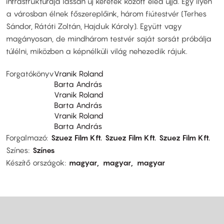
infrastruktúrája lassan új keretek között éled újjá. Egy ilyen
a városban élnek főszereplőink, három fiútestvér (Terhes
Sándor, Rátóti Zoltán, Hajduk Károly). Együtt vagy
magányosan, de mindhárom testvér saját sorsát próbálja
túlélni, miközben a képnélküli világ nehezedik rájuk.
Forgatókönyv
Vranik Roland
Barta András
Vranik Roland
Barta András
Vranik Roland
Barta András
Forgalmazó
Szuez Film Kft.
Szuez Film Kft.
Szuez Film Kft.
Színes
Színes
Készítő országok
magyar
magyar
magyar