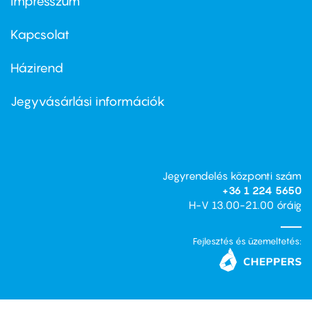
Impresszum
Footer
menu
first
Kapcsolat
Házirend
Footer
menu
second
Jegyvásárlási információk
Jegyrendelés központi szám
+36 1 224 5650
H-V 13.00-21.00 óráig
Fejlesztés és üzemeltetés: