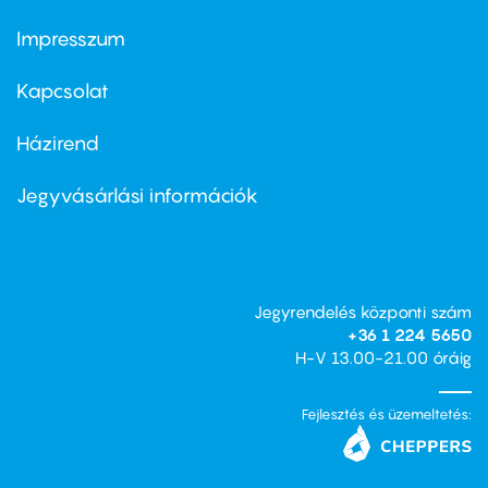
Impresszum
Footer
menu
first
Kapcsolat
Házirend
Footer
menu
second
Jegyvásárlási információk
Jegyrendelés központi szám
+36 1 224 5650
H-V 13.00-21.00 óráig
Fejlesztés és üzemeltetés: