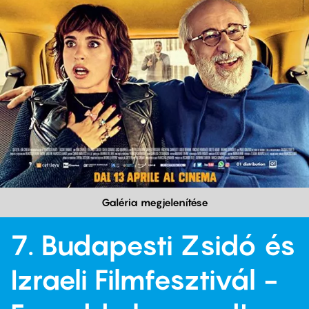
Galéria megjelenítése
7. Budapesti Zsidó és
Izraeli Filmfesztivál -