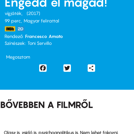
Engedd el magad!
vígjáték
2017
99 perc,
Magyar felirattal
Rendező
Francesco Amato
Színészek
Toni Servillo
Megosztom
Facebook
Twitter
Share
BŐVEBBEN A FILMRŐL
Olasz is, zsidó is, pszichoanalitikus is. Nem lehet fokozni.