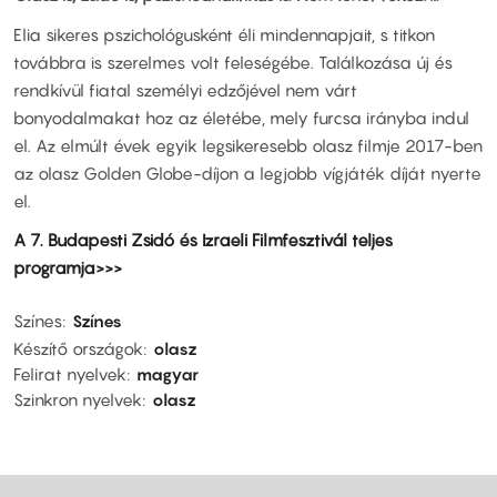
Elia sikeres pszichológusként éli mindennapjait, s titkon
továbbra is szerelmes volt feleségébe. Találkozása új és
rendkívül fiatal személyi edzőjével nem várt
bonyodalmakat hoz az életébe, mely furcsa irányba indul
el. Az elmúlt évek egyik legsikeresebb olasz filmje 2017-ben
az olasz Golden Globe-díjon a legjobb vígjáték díját nyerte
el.
A 7. Budapesti Zsidó és Izraeli Filmfesztivál teljes
programja>>>
Színes
Színes
Készítő országok
olasz
Felirat nyelvek
magyar
Szinkron nyelvek
olasz