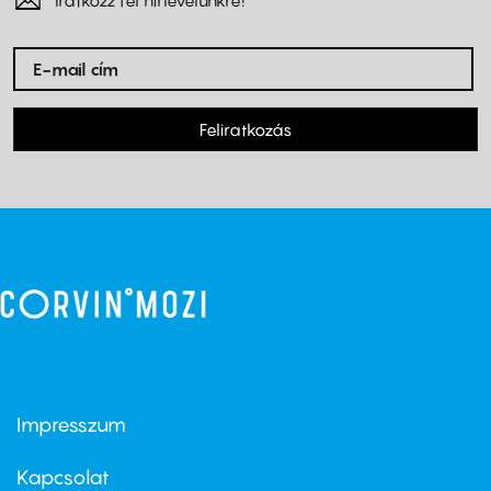
Feliratkozás
Impresszum
Footer
menu
first
Kapcsolat