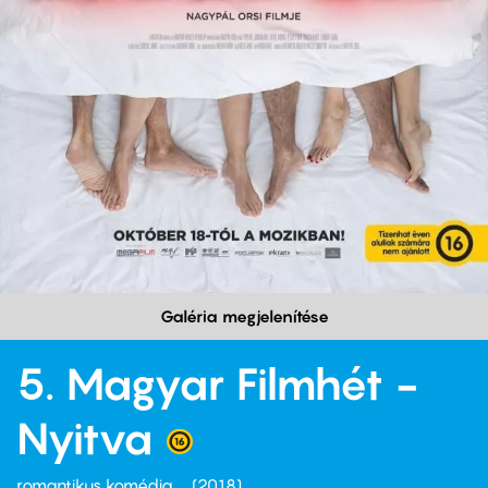
Galéria megjelenítése
5. Magyar Filmhét -
Nyitva
romantikus komédia
2018