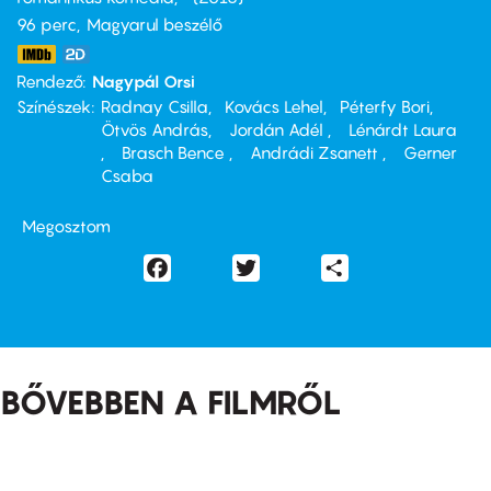
96 perc,
Magyarul beszélő
Rendező
Nagypál Orsi
Színészek
Radnay Csilla
Kovács Lehel
Péterfy Bori
Ötvös András
Jordán Adél
Lénárdt Laura
Brasch Bence
Andrádi Zsanett
Gerner
Csaba
Megosztom
Facebook
Twitter
Share
BŐVEBBEN A FILMRŐL