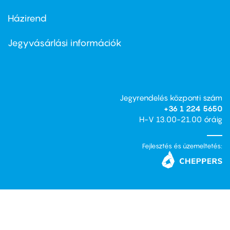
Házirend
Footer
menu
second
Jegyvásárlási információk
Jegyrendelés központi szám
+36 1 224 5650
H-V 13.00-21.00 óráig
Fejlesztés és üzemeltetés: