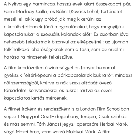
A Nyitva egy harmincas, hosszú évek alatt összekopott pár,
Fanni (Radnay Csilla) és Bálint (Kovács Lehel) történetét
meséli el, akik úgy próbálják meg kikerülni az
elkerülhetetlennek tűnő megcsalásokat, hogy megnyitják
kapcsolatukat a szexuális kalandok előtt. Ez azonban jóval
nehezebb feladatnak bizonyul az elképzeltnél: az újonnan
felkínálkozó lehetőségeknek sem a testi, sem az érzelmi
hatásaira nincsenek felkészülve.
A film kendőzetlen őszinteséggel és fanyar humorral
igyekszik feltérképezni a párkapcsolatok buktatóit, mindezt
női szemszögből, kitérve a nők szexualitását övező
társadalmi konvenciókra, és tükröt tartva az ezzel
kapcsolatos kettős mércének.
A filmet íróként és rendezőként is a London Film Schoolban
végzett Nagypál Orsi (Hidegzuhany, Terápia, Csak színház
és más semmi, Tóth János) jegyzi, operatőre Herbai Máté,
vágó Mezei Áron, zeneszerző Moldvai Márk. A film