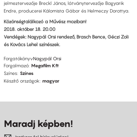
jelmeztervezője Breckl János, látványtervezője Bagyarik
Endre, producerei Kálomista Gábor és Helmeczy Dorottya.
Közönségtalálkozó a Művész moziban!
2018. október 18. 20.00
Vendégek: Nagypál Orsi rendező, Brasch Bence, Géczi Zoli
és Kovács Lehel színészek.
Forgatókönyv
Nagypál Orsi
Forgalmazó
Megafilm Kft
Színes
Színes
Készítő országok
magyar
Maradj képben!
Iratkozz fel hírlevelünkre!