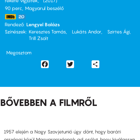
fekete vígjáték
2017
90 perc,
Magyarul beszélő
Rendező
Lengyel Balázs
Színészek
Keresztes Tamás
Lukáts Andor
Szirtes Ági
Trill Zsolt
Megosztom
Facebook
Twitter
Share
BŐVEBBEN A FILMRŐL
1957 elején a Nagy Szovjetunió úgy dönt, hogy baráti
országai közül Magyarországnak ad esélyt, hogy kiválassza