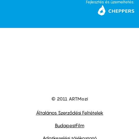
Fejlesztés és üzemeltetés:
© 2011 ARTMozi
Footer
other
links
Általános Szerződési Feltételek
BudapestFilm
Adatkezelési tájékoztató