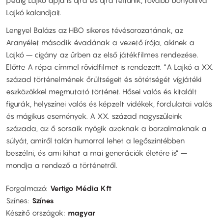
pedig Lajkó apja is újra és újra feltűnik, tovább bonyolítva
Lajkó kalandjait.
Lengyel Balázs az HBO sikeres tévésorozatának, az
Aranyélet második évadának a vezető írója, akinek a
Lajkó – cigány az űrben az első játékfilmes rendezése.
Előtte A répa címmel rövidfilmet is rendezett. “A Lajkó a XX.
század történelmének őrültségeit és sötétségét vígjátéki
eszközökkel megmutató történet. Hősei valós és kitalált
figurák, helyszínei valós és képzelt vidékek, fordulatai valós
és mágikus események. A XX. század nagyszüleink
százada, az ő sorsaik nyögik azoknak a borzalmaknak a
súlyát, amiről talán humorral lehet a legőszintébben
beszélni, és ami kihat a mai generációk életére is” –
mondja a rendező a történetről.
Forgalmazó
Vertigo Média Kft
Színes
Színes
Készítő országok
magyar