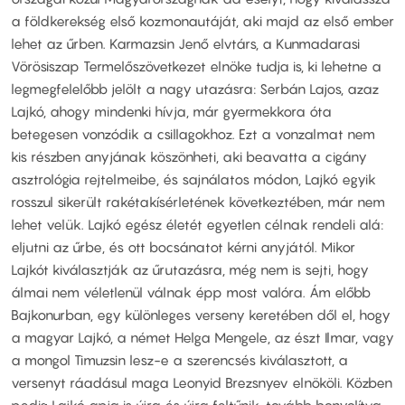
a földkerekség első kozmonautáját, aki majd az első ember
lehet az űrben. Karmazsin Jenő elvtárs, a Kunmadarasi
Vörösiszap Termelőszövetkezet elnöke tudja is, ki lehetne a
legmegfelelőbb jelölt a nagy utazásra: Serbán Lajos, azaz
Lajkó, ahogy mindenki hívja, már gyermekkora óta
betegesen vonzódik a csillagokhoz. Ezt a vonzalmat nem
kis részben anyjának köszönheti, aki beavatta a cigány
asztrológia rejtelmeibe, és sajnálatos módon, Lajkó egyik
rosszul sikerült rakétakísérletének következtében, már nem
lehet velük. Lajkó egész életét egyetlen célnak rendeli alá:
eljutni az űrbe, és ott bocsánatot kérni anyjától. Mikor
Lajkót kiválasztják az űrutazásra, még nem is sejti, hogy
álmai nem véletlenül válnak épp most valóra. Ám előbb
Bajkonurban, egy különleges verseny keretében dől el, hogy
a magyar Lajkó, a német Helga Mengele, az észt Ilmar, vagy
a mongol Timuzsin lesz-e a szerencsés kiválasztott, a
versenyt ráadásul maga Leonyid Brezsnyev elnököli. Közben