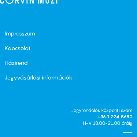
Impresszum
Footer
menu
first
Kapcsolat
Házirend
Footer
menu
second
Jegyvásárlási információk
Jegyrendelés központi szám
+36 1 224 5650
H-V 13.00-21.00 óráig