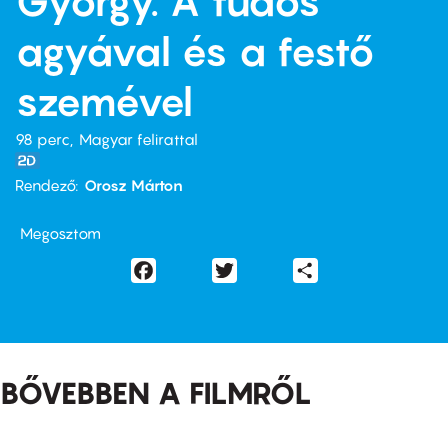
György. A tudós
agyával és a festő
szemével
98 perc,
Magyar felirattal
Rendező
Orosz Márton
Megosztom
Facebook
Twitter
Share
BŐVEBBEN A FILMRŐL