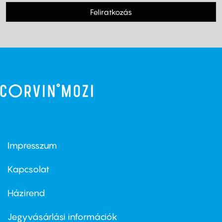
Feliratkozás
Impresszum
Footer
menu
first
Kapcsolat
Házirend
Footer
menu
second
Jegyvásárlási információk