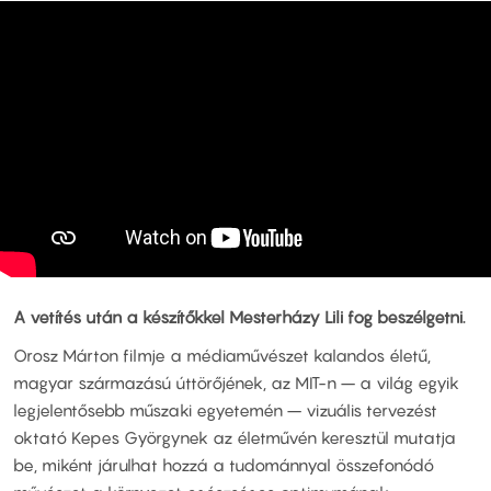
A vetítés után a készítőkkel Mesterházy Lili fog beszélgetni.
Orosz Márton filmje a médiaművészet kalandos életű,
magyar származású úttörőjének, az MIT-n – a világ egyik
legjelentősebb műszaki egyetemén – vizuális tervezést
oktató Kepes Györgynek az életművén keresztül mutatja
be, miként járulhat hozzá a tudománnyal összefonódó