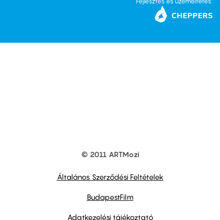
Fejlesztés és üzemeltetés:
© 2011 ARTMozi
Footer
other
links
Általános Szerződési Feltételek
BudapestFilm
Adatkezelési tájékoztató