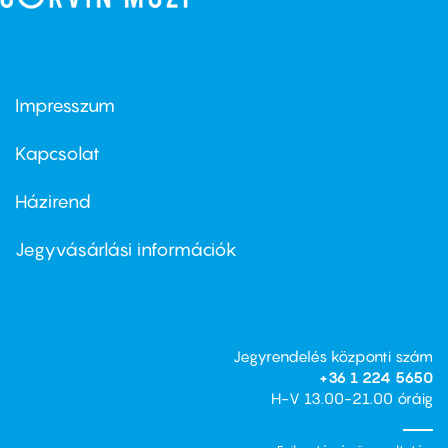
Impresszum
Footer
menu
first
Kapcsolat
Házirend
Footer
menu
second
Jegyvásárlási információk
Jegyrendelés központi szám
+36 1 224 5650
H-V 13.00-21.00 óráig