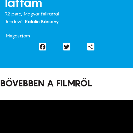
láttam
92 perc,
Magyar felirattal
Rendező
Katalin Bársony
Megosztom
Facebook
Twitter
Share
BŐVEBBEN A FILMRŐL