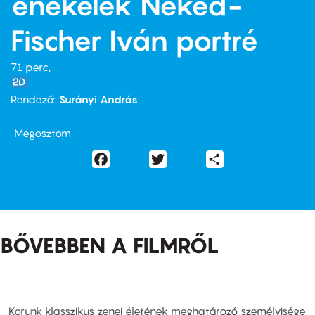
énekelek Neked-
Fischer Iván portré
71 perc,
Rendező
Surányi András
Megosztom
Facebook
Twitter
Share
BŐVEBBEN A FILMRŐL
Korunk klasszikus zenei életének meghatározó személyisége