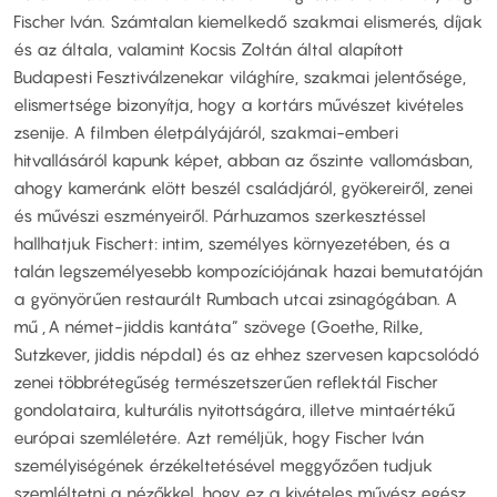
Fischer Iván. Számtalan kiemelkedő szakmai elismerés, díjak
és az általa, valamint Kocsis Zoltán által alapított
Budapesti Fesztiválzenekar világhíre, szakmai jelentősége,
elismertsége bizonyítja, hogy a kortárs művészet kivételes
zsenije. A filmben életpályájáról, szakmai-emberi
hitvallásáról kapunk képet, abban az őszinte vallomásban,
ahogy kameránk elött beszél családjáról, gyökereiről, zenei
és művészi eszményeiről. Párhuzamos szerkesztéssel
hallhatjuk Fischert: intim, személyes környezetében, és a
talán legszemélyesebb kompozíciójának hazai bemutatóján
a gyönyörűen restaurált Rumbach utcai zsinagógában. A
mű „A német-jiddis kantáta” szövege (Goethe, Rilke,
Sutzkever, jiddis népdal) és az ehhez szervesen kapcsolódó
zenei többrétegűség természetszerűen reflektál Fischer
gondolataira, kulturális nyitottságára, illetve mintaértékű
európai szemléletére. Azt reméljük, hogy Fischer Iván
személyiségének érzékeltetésével meggyőzően tudjuk
szemléltetni a nézőkkel, hogy ez a kivételes művész egész