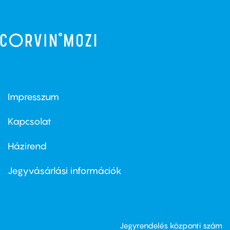
Impresszum
Footer
menu
first
Kapcsolat
Házirend
Footer
menu
second
Jegyvásárlási információk
Jegyrendelés központi szám