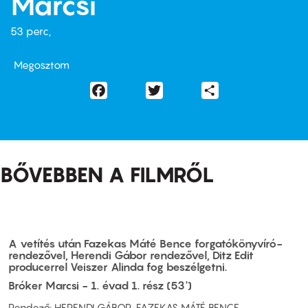
Marcsi
53 perc,
Megosztom
Facebook
Twitter
Share
BŐVEBBEN A FILMRŐL
A vetítés után Fazekas Máté Bence forgatókönyvíró-
rendezővel, Herendi Gábor rendezővel, Ditz Edit
producerrel Veiszer Alinda fog beszélgetni.
Bróker Marcsi - 1. évad 1. rész (53')
Rendező: HERENDI GÁBOR, FAZEKAS MÁTÉ BENCE