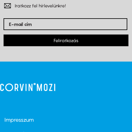
Iratkozz fel hírlevelünkre!
Feliratkozás
Impresszum
Footer
menu
first