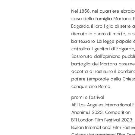
Nel 1858, nel quartiere ebraic
casa della famiglia Mortara. 
Edgardo, il loro figlio di sett
ritenuto in punto di morte, a 
battezzato. La legge papale è
cattolica. I genitori di Edgardo,
Sostenuta dall'opinione pubbli
battaglia dei Mortara assume 
accetta di restituire il bambin
potere temporale della Chies
conquistano Roma.
premi e festival
AFI Los Angeles International F
Anonimul 2023: Competition
BFI London Film Festival 2023
Busan International Film Festiv
Calgary International Film Fes