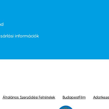
nd
ter
nu
sárlási információk
ond
Általános Szerződési Feltételek
BudapestFilm
Adatkezel