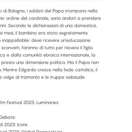
o di Bologna, i soldati del Papa irrompono nella
Per ordine del cardinale, sono andati a prendere
e anni. Secondo le dichiarazioni di una domestica,
sei mesi, il bambino era stato segretamente
 inappellabile: deve ricevere un'educazione
 sconvolti, faranno di tutto per riavere il figlio.
ca e dalla comunità ebraica internazionale, la
presto una dimensione politica. Ma il Papa non
o. Mentre Edgardo cresce nella fede cattolica, il
a volge al tramonto e le truppe sabaude
ilm Festival 2023: Luminaries
: Debate
al 2023: Icons
tival 2023: Global Perspectives