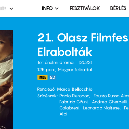
INFO
FESZTIVÁLOK
BÉRLÉS
IT!
Infó,
asztó
esemény,
terembérlés
21. Olasz Filmfes
menü
Elrabolták
Történelmi dráma
2023
125 perc,
Magyar felirattal
Rendező
Marco Bellocchio
Színészek
Paolo Pierobon
Fausto Russo Ales
Fabrizio Gifuni
Andrea Gherpelli
Calabresi
Leonardo Maltese
Fe
Alpi