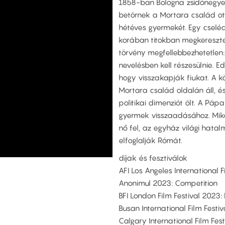
1858-ban Bologna zsidónegye
betörnek a Mortara család ot
hétéves gyermekét. Egy cselé
korában titokban megkeresztel
törvény megfellebbezhetetlen
nevelésben kell részesülnie. 
hogy visszakapják fiukat. A k
Mortara család oldalán áll, 
politikai dimenziót ölt. A Pá
gyermek visszaadásához. Mikö
nő fel, az egyház világi hata
elfoglalják Rómát.
díjak és fesztiválok
AFI Los Angeles International F
Anonimul 2023: Competition
BFI London Film Festival 2023
Busan International Film Festiv
Calgary International Film Fes