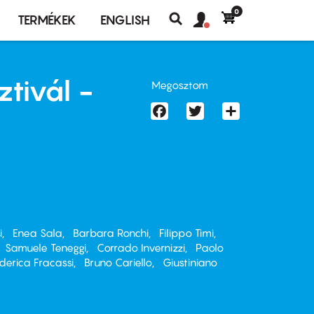
0
Felhasználó
Felhasználói
TERMÉKEK
ENGLISH
fiók
Keresés
fiók
menü
menüje
ztivál -
Megosztom
Facebook
Twitter
Share
i
Enea Sala
Barbara Ronchi
Filippo Timi
Samuele Teneggi
Corrado Invernizzi
Paolo
derica Fracassi
Bruno Cariello
Giustiniano