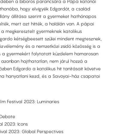
dében a bíboros parancsára a Pápa katonái
thonába, hogy elvigyék Edgardót, a család
dlány állítása szerint a gyermeket hathónapos
ték, mert azt hitték, a halálán van. A pápai
: a megkeresztelt gyermeknek katolikus
Edgardo kétségbeesett szülei mindent megtesznek,
özvélemény és a nemzetközi zsidó közösség is a
és a gyermekért folytatott küzdelem hamarosan
pa azonban hajthatatlan, nem járul hozzá a
zben Edgardo a katolikus hit tanításait követve
lma hanyatlani kezd, és a Savoyai-ház csapatai
ilm Festival 2023: Luminaries
: Debate
al 2023: Icons
tival 2023: Global Perspectives